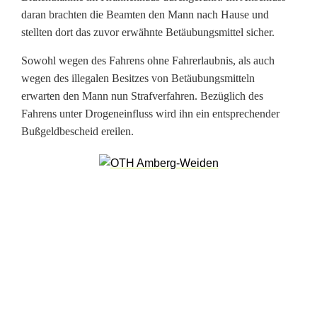
daran brachten die Beamten den Mann nach Hause und
M
stellten dort das zuvor erwähnte Betäubungsmittel sicher.
e
Sowohl wegen des Fahrens ohne Fahrerlaubnis, als auch
h
wegen des illegalen Besitzes von Betäubungsmitteln
erwarten den Mann nun Strafverfahren. Bezüglich des
r
Fahrens unter Drogeneinfluss wird ihn ein entsprechender
e
Bußgeldbescheid ereilen.
r
e
S
t
r
a