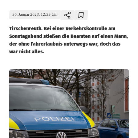
30. Januar 2023, 12:39 Uhr
Tirschenreuth. Bei einer Verkehrskontrolle am
Sonntagabend stießen die Beamten auf einen Mann,
der ohne Fahrerlaubnis unterwegs war, doch das
war nicht alles.
V
e
r
k
e
h