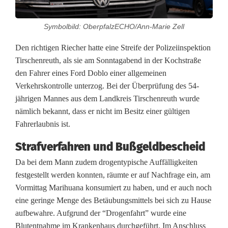
r
Symbolbild: OberpfalzECHO/Ann-Marie Zell
s
Den richtigen Riecher hatte eine Streife der Polizeiinspektion
k
Tirschenreuth, als sie am Sonntagabend in der Kochstraße
o
den Fahrer eines Ford Doblo einer allgemeinen
Verkehrskontrolle unterzog. Bei der Überprüfung des 54-
n
jährigen Mannes aus dem Landkreis Tirschenreuth wurde
t
nämlich bekannt, dass er nicht im Besitz einer gültigen
Fahrerlaubnis ist.
r
Strafverfahren und Bußgeldbescheid
o
Da bei dem Mann zudem drogentypische Auffälligkeiten
l
festgestellt werden konnten, räumte er auf Nachfrage ein, am
l
Vormittag Marihuana konsumiert zu haben, und er auch noch
eine geringe Menge des Betäubungsmittels bei sich zu Hause
e
aufbewahre. Aufgrund der “Drogenfahrt” wurde eine
:
Blutentnahme im Krankenhaus durchgeführt. Im Anschluss