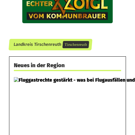
ä
h
r
i
Landkreis Tirschenreuth
Tirschenreuth
n
Neues in der Region
g