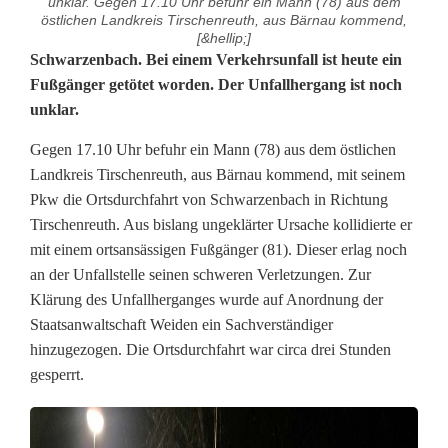
unklar. Gegen 17.10 Uhr befuhr ein Mann (78) aus dem
östlichen Landkreis Tirschenreuth, aus Bärnau kommend,
[&hellip;]
V
Schwarzenbach. Bei einem Verkehrsunfall ist heute ein
Fußgänger getötet worden. Der Unfallhergang ist noch
e
unklar.
r
Gegen 17.10 Uhr befuhr ein Mann (78) aus dem östlichen
k
Landkreis Tirschenreuth, aus Bärnau kommend, mit seinem
Pkw die Ortsdurchfahrt von Schwarzenbach in Richtung
e
Tirschenreuth. Aus bislang ungeklärter Ursache kollidierte er
h
mit einem ortsansässigen Fußgänger (81). Dieser erlag noch
an der Unfallstelle seinen schweren Verletzungen. Zur
r
Klärung des Unfallherganges wurde auf Anordnung der
Staatsanwaltschaft Weiden ein Sachverständiger
s
hinzugezogen. Die Ortsdurchfahrt war circa drei Stunden
u
gesperrt.
n
f