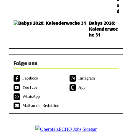
a
d
Babys 2026:
Kalenderwoc
he 31
Folge uns
Facebook
Instagram
YouTube
App
WhatsApp
Mail an die Redaktion