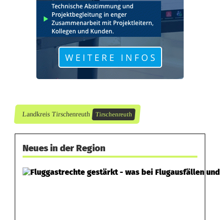
e
r
i
n
b
e
i
Landkreis Tirschenreuth
Tirschenreuth
V
Neues in der Region
e
r
k
e