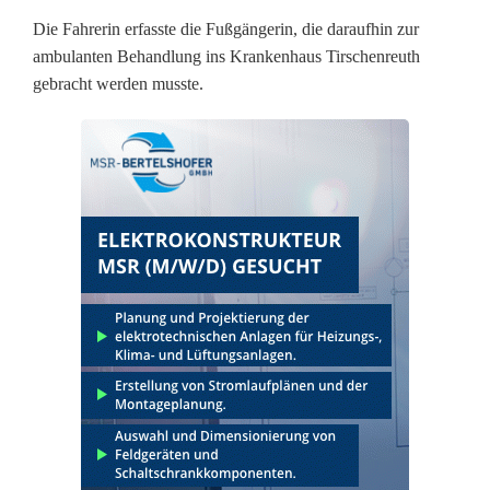
t
Die Fahrerin erfasste die Fußgängerin, die daraufhin zur
ambulanten Behandlung ins Krankenhaus Tirschenreuth
z
gebracht werden musste.
t
e
F
u
ß
g
ä
n
g