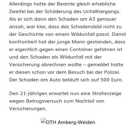
V
Allerdings hatte der Beamte gleich erhebliche
Zweifel bei der Schilderung des Unfallhergangs.
e
Als er sich dann den Schaden am A3 genauer
ansah, war klar, dass das Schadensbild nicht zu
r
der Geschichte von einem Wildunfall passt. Damit
s
konfrontiert hat der junge Mann gestanden, dass
er eigentlich gegen einen Container gefahren ist
i
und den Schaden als Wildunfall mit der
c
Versicherung abrechnen wollte – gemeldet hatte
er diesen schon vor dem Besuch bei der Polizei.
h
Der Schaden am Auto beläuft sich auf 500 Euro.
e
Den 21-Jährigen erwartet nun eine Strafanzeige
r
wegen Betrugsversuch zum Nachteil von
u
Versicherungen.
n
g