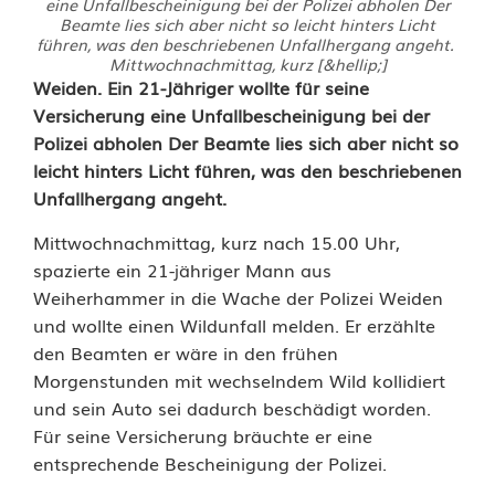
eine Unfallbescheinigung bei der Polizei abholen Der
Beamte lies sich aber nicht so leicht hinters Licht
führen, was den beschriebenen Unfallhergang angeht.
Mittwochnachmittag, kurz [&hellip;]
V
Weiden. Ein 21-Jähriger wollte für seine
Versicherung eine Unfallbescheinigung bei der
e
Polizei abholen Der Beamte lies sich aber nicht so
leicht hinters Licht führen, was den beschriebenen
r
Unfallhergang angeht.
s
Mittwochnachmittag, kurz nach 15.00 Uhr,
u
spazierte ein 21-jähriger Mann aus
c
Weiherhammer in die Wache der Polizei Weiden
und wollte einen Wildunfall melden. Er erzählte
h
den Beamten er wäre in den frühen
Morgenstunden mit wechselndem Wild kollidiert
t
und sein Auto sei dadurch beschädigt worden.
e
Für seine Versicherung bräuchte er eine
entsprechende Bescheinigung der Polizei.
r