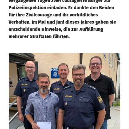
vergangenen Tagen zwei couragierte Bürger zur
Polizeiinspektion einladen. Er dankte den Beiden
für ihre Zivilcourage und ihr vorbildliches
Verhalten. Im Mai und Juni dieses Jahres gaben sie
entscheidende Hinweise, die zur Aufklärung
mehrerer Straftaten führten.
V
o
r
b
i
l
d