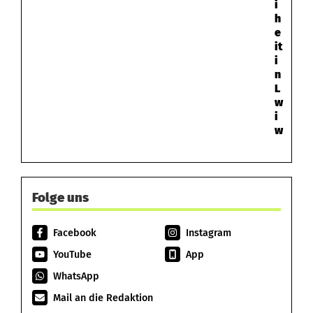
i
h
e
it
i
n
L
w
i
w
Folge uns
Facebook
Instagram
YouTube
App
WhatsApp
Mail an die Redaktion