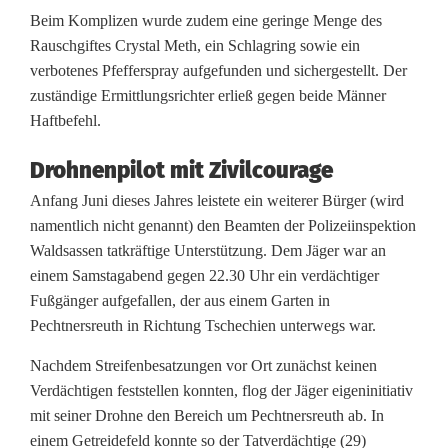
Beim Komplizen wurde zudem eine geringe Menge des
s
Rauschgiftes Crystal Meth, ein Schlagring sowie ein
c
verbotenes Pfefferspray aufgefunden und sichergestellt. Der
zuständige Ermittlungsrichter erließ gegen beide Männer
h
Haftbefehl.
r
Drohnenpilot mit Zivilcourage
e
Anfang Juni dieses Jahres leistete ein weiterer Bürger (wird
i
namentlich nicht genannt) den Beamten der Polizeiinspektion
Waldsassen tatkräftige Unterstützung. Dem Jäger war an
b
einem Samstagabend gegen 22.30 Uhr ein verdächtiger
u
Fußgänger aufgefallen, der aus einem Garten in
Pechtnersreuth in Richtung Tschechien unterwegs war.
n
Nachdem Streifenbesatzungen vor Ort zunächst keinen
g
Verdächtigen feststellen konnten, flog der Jäger eigeninitiativ
u
mit seiner Drohne den Bereich um Pechtnersreuth ab. In
einem Getreidefeld konnte so der Tatverdächtige (29)