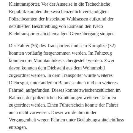
Kleintransporter. Vor der Ausreise in die Tschechische
t
Republik konnten die zwischenzeitlich verständigten
e
Polizeibeamten der Inspektion Waldsassen aufgrund der
detaillierten Beschreibung von Eismann den Iveco-
n
Kleintransporter am ehemaligen Grenzübergang stoppen.
:
Der Fahrer (36) des Transporters und sein Komplize (32)
g
konnten vorläufig festgenommen werden. Im Fahrzeug
konnten drei Mountainbikes sichergestellt werden. Zwei
e
davon konnten dem Diebstahl aus dem Wohnmobil
n
zugeordnet werden. In dem Transporter wurde weiteres
Diebesgut, unter anderem Baumaschinen und ein weiteres
a
Fahrrad, aufgefunden. Dieses konnte zwischenzeitlichen im
u
Rahmen der polizeilichen Ermittlungen weiteren Tatorten
zugeordnet werden. Einen Führerschein konnte der Fahrer
e
auch nicht vorweisen. Dieser wurde ihm in der
B
Vergangenheit wegen Fahrten unter Betäubungsmitteleinfluss
entzogen.
e