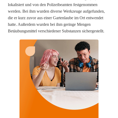
n
lokalisiert und von den Polizeibeamten festgenommen
d
werden. Bei ihm wurden diverse Werkzeuge aufgefunden,
die er kurz zuvor aus einer Gartenlaube im Ort entwendet
D
hatte. Außerdem wurden bei ihm geringe Mengen
r
Betäubungsmittel verschiedener Substanzen sichergestellt.
o
h
n
e
f
ü
h
r