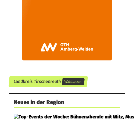
t
e
n
z
u
F
e
Landkreis Tirschenreuth
Waldsassen
s
t
Neues in der Region
n
a
h