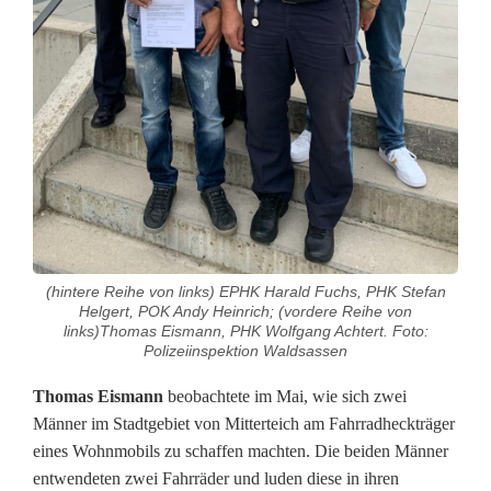
l
i
c
h
e
s
V
(hintere Reihe von links) EPHK Harald Fuchs, PHK Stefan
e
Helgert, POK Andy Heinrich; (vordere Reihe von
links)Thomas Eismann, PHK Wolfgang Achtert. Foto:
r
Polizeiinspektion Waldsassen
h
Thomas Eismann
beobachtete im Mai, wie sich zwei
Männer im Stadtgebiet von Mitterteich am Fahrradheckträger
a
eines Wohnmobils zu schaffen machten. Die beiden Männer
l
entwendeten zwei Fahrräder und luden diese in ihren