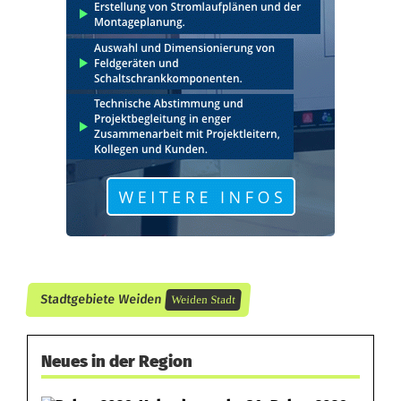
t
:
1
4
.
0
0
0
E
Stadtgebiete Weiden
Weiden Stadt
u
r
Neues in der Region
o