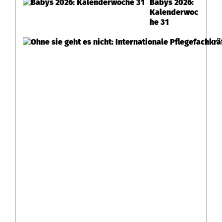
Babys 2026:
S
Kalenderwoc
he 31
c
h
a
d
e
n