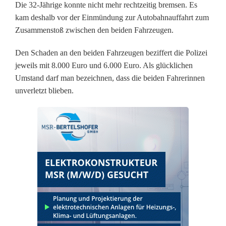
Die 32-Jährige konnte nicht mehr rechtzeitig bremsen. Es
r
kam deshalb vor der Einmündung zur Autobahnauffahrt zum
Zusammenstoß zwischen den beiden Fahrzeugen.
t
Den Schaden an den beiden Fahrzeugen beziffert die Polizei
m
jeweils mit 8.000 Euro und 6.000 Euro. Als glücklichen
i
Umstand darf man bezeichnen, dass die beiden Fahrerinnen
unverletzt blieben.
s
s
a
c
h
t
e