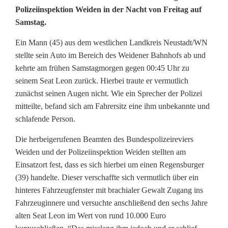
Polizeiinspektion Weiden in der Nacht von Freitag auf
ä
Samstag.
h
Ein Mann (45) aus dem westlichen Landkreis Neustadt/WN
r
stellte sein Auto im Bereich des Weidener Bahnhofs ab und
kehrte am frühen Samstagmorgen gegen 00:45 Uhr zu
e
seinem Seat Leon zurück. Hierbei traute er vermutlich
n
zunächst seinen Augen nicht. Wie ein Sprecher der Polizei
mitteilte, befand sich am Fahrersitz eine ihm unbekannte und
d
schlafende Person.
D
Die herbeigerufenen Beamten des Bundespolizeireviers
i
Weiden und der Polizeiinspektion Weiden stellten am
Einsatzort fest, dass es sich hierbei um einen Regensburger
e
(39) handelte. Dieser verschaffte sich vermutlich über ein
b
hinteres Fahrzeugfenster mit brachialer Gewalt Zugang ins
Fahrzeuginnere und versuchte anschließend den sechs Jahre
s
alten Seat Leon im Wert von rund 10.000 Euro