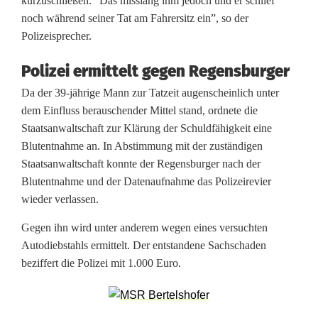
kurzuschließen. “Das misslang ihm jedoch und er schlief
t
noch während seiner Tat am Fahrersitz ein”, so der
a
Polizeisprecher.
h
Polizei ermittelt gegen Regensburger
l
Da der 39-jährige Mann zur Tatzeit augenscheinlich unter
:
dem Einfluss berauschender Mittel stand, ordnete die
Staatsanwaltschaft zur Klärung der Schuldfähigkeit eine
M
Blutentnahme an. In Abstimmung mit der zuständigen
a
Staatsanwaltschaft konnte der Regensburger nach der
Blutentnahme und der Datenaufnahme das Polizeirevier
n
wieder verlassen.
n
Gegen ihn wird unter anderem wegen eines versuchten
(
Autodiebstahls ermittelt. Der entstandene Sachschaden
beziffert die Polizei mit 1.000 Euro.
3
9