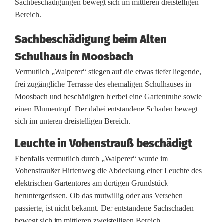
Sachbeschädigungen bewegt sich im mittleren dreistelligen
u
Bereich.
n
Sachbeschädigung beim Alten
t
Schulhaus in Moosbach
e
Vermutlich „Walperer“ stiegen auf die etwas tiefer liegende,
r
frei zugängliche Terrasse des ehemaligen Schulhauses in
Moosbach und beschädigten hierbei eine Gartentruhe sowie
w
einen Blumentopf. Der dabei entstandene Schaden bewegt
e
sich im unteren dreistelligen Bereich.
g
Leuchte in Vohenstrauß beschädigt
s
Ebenfalls vermutlich durch „Walperer“ wurde im
Vohenstraußer Hirtenweg die Abdeckung einer Leuchte des
elektrischen Gartentores am dortigen Grundstück
heruntergerissen. Ob das mutwillig oder aus Versehen
passierte, ist nicht bekannt. Der entstandene Sachschaden
bewegt sich im mittleren zweistelligen Bereich.