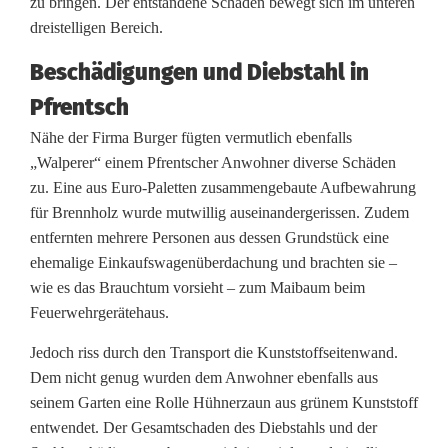
zu bringen. Der entstandene Schaden bewegt sich im unteren
r
dreistelligen Bereich.
w
Beschädigungen und Diebstahl in
a
Pfrentsch
r
Nähe der Firma Burger fügten vermutlich ebenfalls
e
„Walperer“ einem Pfrentscher Anwohner diverse Schäden
zu. Eine aus Euro-Paletten zusammengebaute Aufbewahrung
n
für Brennholz wurde mutwillig auseinandergerissen. Zudem
w
entfernten mehrere Personen aus dessen Grundstück eine
ehemalige Einkaufswagenüberdachung und brachten sie –
i
wie es das Brauchtum vorsieht – zum Maibaum beim
e
Feuerwehrgerätehaus.
d
Jedoch riss durch den Transport die Kunststoffseitenwand.
Dem nicht genug wurden dem Anwohner ebenfalls aus
e
seinem Garten eine Rolle Hühnerzaun aus grünem Kunststoff
r
entwendet. Der Gesamtschaden des Diebstahls und der