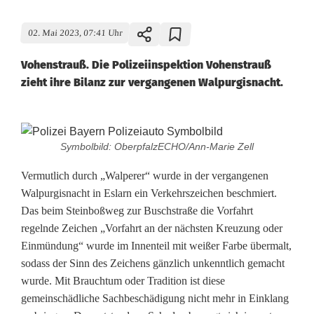
02. Mai 2023, 07:41 Uhr
Vohenstrauß. Die Polizeiinspektion Vohenstrauß
zieht ihre Bilanz zur vergangenen Walpurgisnacht.
W
Symbolbild: OberpfalzECHO/Ann-Marie Zell
a
Vermutlich durch „Walperer“ wurde in der vergangenen
l
Walpurgisnacht in Eslarn ein Verkehrszeichen beschmiert.
Das beim Steinboßweg zur Buschstraße die Vorfahrt
p
regelnde Zeichen „Vorfahrt an der nächsten Kreuzung oder
e
Einmündung“ wurde im Innenteil mit weißer Farbe übermalt,
sodass der Sinn des Zeichens gänzlich unkenntlich gemacht
r
wurde. Mit Brauchtum oder Tradition ist diese
e
gemeinschädliche Sachbeschädigung nicht mehr in Einklang