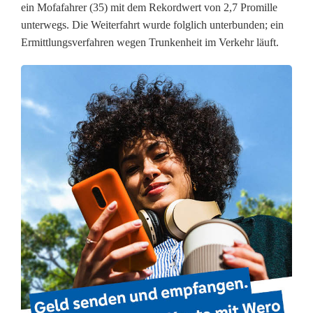
ein Mofafahrer (35) mit dem Rekordwert von 2,7 Promille
e
unterwegs. Die Weiterfahrt wurde folglich unterbunden; ein
Ermittlungsverfahren wegen Trunkenheit im Verkehr läuft.
r
N
a
r
r
e
n
f
a
h
r