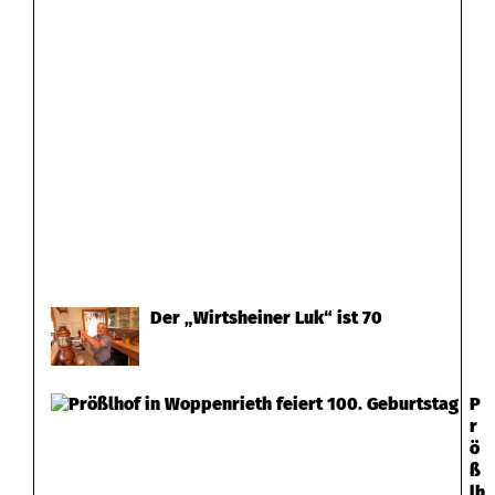
r
Der „Wirtsheiner Luk“ ist 70
P
r
ö
ß
lh