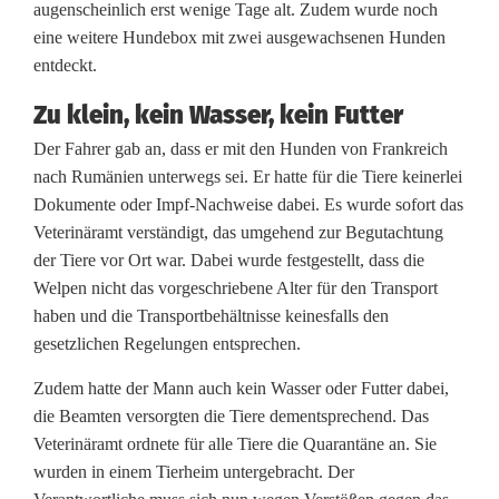
augenscheinlich erst wenige Tage alt. Zudem wurde noch
n
eine weitere Hundebox mit zwei ausgewachsenen Hunden
t
entdeckt.
r
Zu klein, kein Wasser, kein Futter
a
Der Fahrer gab an, dass er mit den Hunden von Frankreich
nach Rumänien unterwegs sei. Er hatte für die Tiere keinerlei
n
Dokumente oder Impf-Nachweise dabei. Es wurde sofort das
s
Veterinäramt verständigt, das umgehend zur Begutachtung
der Tiere vor Ort war. Dabei wurde festgestellt, dass die
p
Welpen nicht das vorgeschriebene Alter für den Transport
o
haben und die Transportbehältnisse keinesfalls den
gesetzlichen Regelungen entsprechen.
r
Zudem hatte der Mann auch kein Wasser oder Futter dabei,
t
die Beamten versorgten die Tiere dementsprechend. Das
g
Veterinäramt ordnete für alle Tiere die Quarantäne an. Sie
wurden in einem Tierheim untergebracht. Der
e