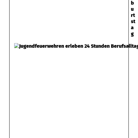
b
u
rt
st
a
g