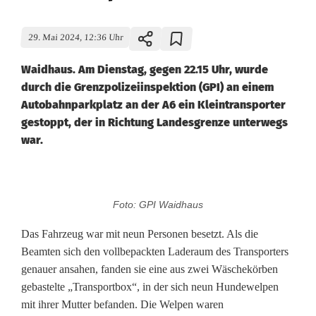
29. Mai 2024, 12:36 Uhr
Waidhaus. Am Dienstag, gegen 22.15 Uhr, wurde
durch die Grenzpolizeiinspektion (GPI) an einem
Autobahnparkplatz an der A6 ein Kleintransporter
gestoppt, der in Richtung Landesgrenze unterwegs
war.
W
Foto: GPI Waidhaus
e
Das Fahrzeug war mit neun Personen besetzt. Als die
l
Beamten sich den vollbepackten Laderaum des Transporters
genauer ansahen, fanden sie eine aus zwei Wäschekörben
p
gebastelte „Transportbox“, in der sich neun Hundewelpen
e
mit ihrer Mutter befanden. Die Welpen waren