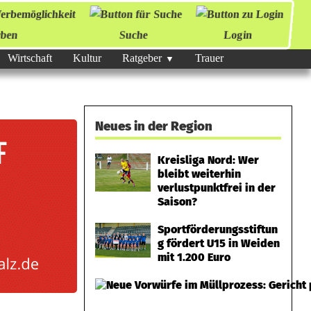
ben
Suche
Login
Wirtschaft
Kultur
Ratgeber
Trauer
Neues in der Region
Kreisliga Nord: Wer
bleibt weiterhin
verlustpunktfrei in der
Saison?
Sportförderungsstiftun
g fördert U15 in Weiden
mit 1.200 Euro