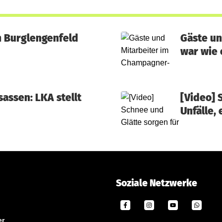
in Burglengenfeld
Gäste un
war wie 
assen: LKA stellt
[Video] 
Unfälle,
Soziale Netzwerke
er