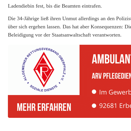
t
Ladendiebin fest, bis die Beamten eintrafen.
e
Die 34-Jährige ließ ihren Unmut allerdings an den Poli
B
über sich ergehen lassen. Das hat aber Konsequenzen: Die
Beleidigung vor der Staatsanwaltschaft verantworten.
e
l
e
i
d
i
g
u
n