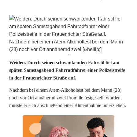
''
Z
Weiden. Durch seinen schwankenden Fahrstil fiel am
späten Samstagabend Fahrradfahrer einer Polizeistreife
u
in der Frauenrichter Straße auf.
b
Nachdem bei einem Atem-Alkoholtest bei dem Mann (28)
e
noch vor Ort annähernd zwei Promille festgestellt wurden,
musste er sich anschließend einer Blutentnahme unterziehen.
t
r
u