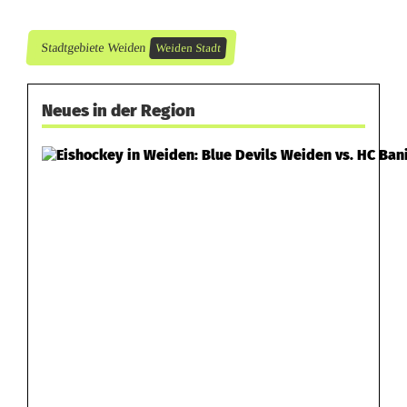
n
Stadtgebiete Weiden
Weiden Stadt
Neues in der Region