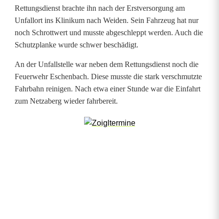
Rettungsdienst brachte ihn nach der Erstversorgung am
l
Unfallort ins Klinikum nach Weiden. Sein Fahrzeug hat nur
l
noch Schrottwert und musste abgeschleppt werden. Auch die
Schutzplanke wurde schwer beschädigt.
a
An der Unfallstelle war neben dem Rettungsdienst noch die
m
Feuerwehr Eschenbach. Diese musste die stark verschmutzte
N
Fahrbahn reinigen. Nach etwa einer Stunde war die Einfahrt
zum Netzaberg wieder fahrbereit.
e
t
z
a
b
e