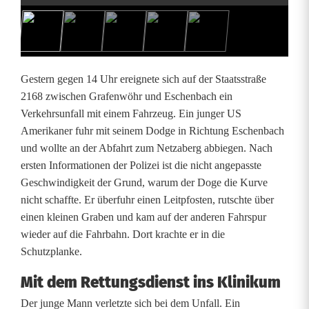
e
l
l
Gestern gegen 14 Uhr ereignete sich auf der Staatsstraße
d
2168 zwischen Grafenwöhr und Eschenbach ein
Verkehrsunfall mit einem Fahrzeug. Ein junger US
r
Amerikaner fuhr mit seinem Dodge in Richtung Eschenbach
a
und wollte an der Abfahrt zum Netzaberg abbiegen. Nach
ersten Informationen der Polizei ist die nicht angepasste
n
Geschwindigkeit der Grund, warum der Doge die Kurve
:
nicht schaffte. Er überfuhr einen Leitpfosten, rutschte über
einen kleinen Graben und kam auf der anderen Fahrspur
U
wieder auf die Fahrbahn. Dort krachte er in die
n
Schutzplanke.
f
Mit dem Rettungsdienst ins Klinikum
a
Der junge Mann verletzte sich bei dem Unfall. Ein