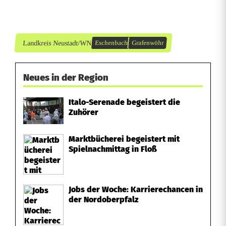
r
g
Landkreis Neustadt/WN
Eschenbach
Grafenwöhr
Neues in der Region
Italo-Serenade begeistert die
Zuhörer
Marktbücherei begeistert mit
Spielnachmittag in Floß
Jobs der Woche: Karrierechancen in
der Nordoberpfalz