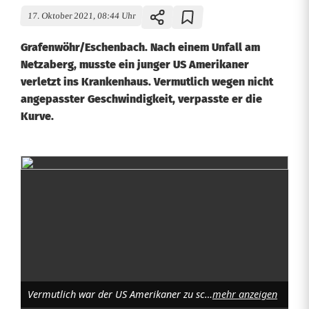
17. Oktober 2021, 08:44 Uhr
Grafenwöhr/Eschenbach. Nach einem Unfall am
Netzaberg, musste ein junger US Amerikaner
verletzt ins Krankenhaus. Vermutlich wegen nicht
angepasster Geschwindigkeit, verpasste er die
Kurve.
Z
u
s
c
h
Vermutlich war der US Amerikaner zu schnell dran und verpasste deshalb die Kurve. Bild: Jürgen Masching
mehr anzeigen
n