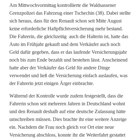
e
Am Mittwochvormittag kontrollierte die Waldsassener
i
Grenzpolizei das Fahrzeug einer Tschechin (38). Dabei stellte
sich heraus, dass für den Renault schon seit Mitte August
A
keine erforderliche Haftpflichtversicherung mehr bestand.
n
Die Fahrerin, die gleichzeitig auch die Halterin ist, hatte das
Auto im Frühjahr gekauft und dem Verkäufer auch noch
z
Geld dafür gegeben, dass er das laufende Versicherungsjahr
noch bis zum Ende bezahlt und bestehen lässt. Anscheinend
e
hatte aber der Verkäufer das Geld für andere Dinge
i
verwendet und ließ die Versicherung einfach auslaufen, was
der Fahrerin jetzt einigen Ärger einbrachte.
g
e
Während der Kontrolle wurde zudem festgestellt, dass die
Fahrerin schon seit mehreren Jahren in Deutschland wohnt
n
und den Renault deshalb auf eine deutsche Zulassung hätte
umschreiben müssen. Dies brachte ihr eine weitere Anzeige
b
ein. Nachdem die Frau noch gleich vor Ort eine neue
e
Versicherung abschloss, konnte ihr die Weiterfahrt gestattet