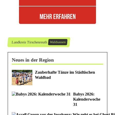
t
r
o
l
Landkreis Tirschenreuth
Waldsassen
l
e
Neues in der Region
e
Zauberhafte Tänze im Städtischen
i
Waldbad
n
g
Babys 2026:
Kalenderwoche
e
31
h