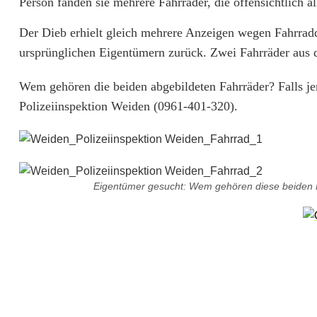
Person fanden sie mehrere Fahrräder, die offensichtlich 
i
Der Dieb erhielt gleich mehrere Anzeigen wegen Fahrradd
F
ursprünglichen Eigentümern zurück. Zwei Fahrräder aus d
a
Wem gehören die beiden abgebildeten Fahrräder? Falls je
h
Polizeiinspektion Weiden (0961-401-320).
r
r
a
Eigentümer gesucht: Wem gehören diese beiden Fa
d
e
i
g
e