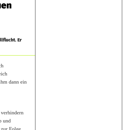
uen
flucht. Er
ch
eich
ihm dann ein
 verhindern
b und
 zur Folge.