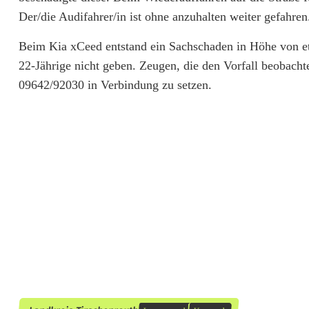
i
Der/die Audifahrer/in ist ohne anzuhalten weiter gefahre
t
Beim Kia xCeed entstand ein Sachschaden in Höhe von et
p
22-Jährige nicht geben. Zeugen, die den Vorfall beobacht
f
09642/92030 in Verbindung zu setzen.
o
s
t
e
n
a
b
g