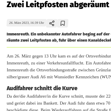
Zwei Leitpfosten abgeräumt
26. März 2023, 16:39 Uhr
Immenreuth. Ein unbekannter Autofahrer beging auf der 
räumte zwei Leitpfosten ab, fuhr über einen Kanaldeckel
Z
Am 26. März gegen 13 Uhr kam es auf der Ortsverbindun
Immenreuth, zu einer Verkehrsunfallflucht. Ein Autofah
w
Immenreuth die Ortsverbindungsstraße zwischen Grünzlas
e
silber/grauer Audi A6 mit Wunsiedler Kennzeichen (WUN
i
Audifahrer schnitt die Kurve
L
Da der/die Audifahrer/in die Kurve schnitt, musste der 
e
und geriet dabei ins Bankett. Der Audi fuhr dann etwa 7
beschädigte diese. Beim Wiederauffahren auf die Straße f