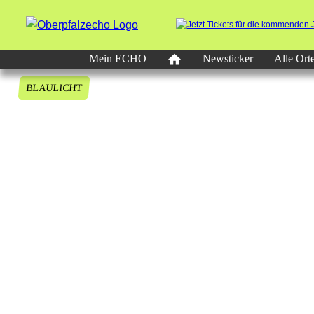
Mein ECHO
Newsticker
Alle Ort
BLAULICHT