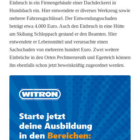
Einbruch in ein Firmengebäude einer Dachdeckerei in
o
Hundsbach ein. Hier entwendete er diverses Werkzeug sowie
mehrere Fahrzeugschlüssel. Der Entwendungsschaden
l
beträgt etwa 4.000 Euro. Auch den Einbruch in eine Hütte
i
am Skihang Schloppach gestand er den Beamten. Hier
entwendete er Lebensmittel und verursachte einen
z
Sachschaden von mehreren hundert Euro. Zwei weitere
e
Einbrüche in den Orten Pechtnersreuth und Egerteich können
ihn ebenfalls schon jetzt beweiskräftig zugeordnet werden.
i
n
i
m
m
t