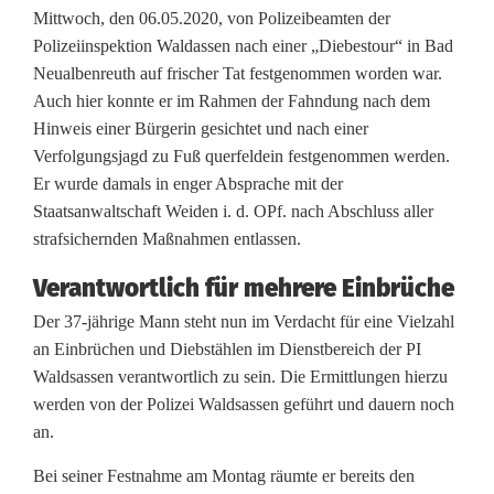
Mittwoch, den 06.05.2020, von Polizeibeamten der
T
Polizeiinspektion Waldassen nach einer „Diebestour“ in Bad
a
Neualbenreuth auf frischer Tat festgenommen worden war.
Auch hier konnte er im Rahmen der Fahndung nach dem
t
Hinweis einer Bürgerin gesichtet und nach einer
e
Verfolgungsjagd zu Fuß querfeldein festgenommen werden.
Er wurde damals in enger Absprache mit der
r
Staatsanwaltschaft Weiden i. d. OPf. nach Abschluss aller
t
strafsichernden Maßnahmen entlassen.
a
Verantwortlich für mehrere Einbrüche
p
Der 37-jährige Mann steht nun im Verdacht für eine Vielzahl
an Einbrüchen und Diebstählen im Dienstbereich der PI
p
Waldsassen verantwortlich zu sein. Die Ermittlungen hierzu
t
werden von der Polizei Waldsassen geführt und dauern noch
an.
:
Bei seiner Festnahme am Montag räumte er bereits den
P