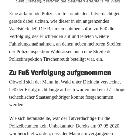
Sein Diebesgut fanden die Beamten ebenfalls im Wald
l
Eine anfahrende Polizeistreife konnte den Tatverdächtigen
a
gerade dabei sichten, wie dieser in ein angrenzendes
u
Waldstück lief. Die Beamten nahmen sofort zu Fuß die
Verfolgung des Flüchtenden auf und leiteten weitere
f
Fahndungsmaßnahmen, an denen neben mehreren Streifen
f
der Polizeiinspektion Waldsassen auch eine Streife der
Polizeiinspektion Tirschenreuth beteiligt war, ein.
r
Zu Fuß Verfolgung aufgenommen
i
Obwohl sich der Mann im Wald unter Dickicht versteckte,
s
ließ der Erfolg nicht lange auf sich warten und ein 37-jähriger
c
tschechischer Staatsangehöriger konnte festgenommen
werden.
h
Wie sich herausstellte, war der Tatverdächtige für die
e
Polizeibeamten kein Unbekannter. Bereits am 07.05.2020
r
war berichtet worden, dass der Mann am vergangenen