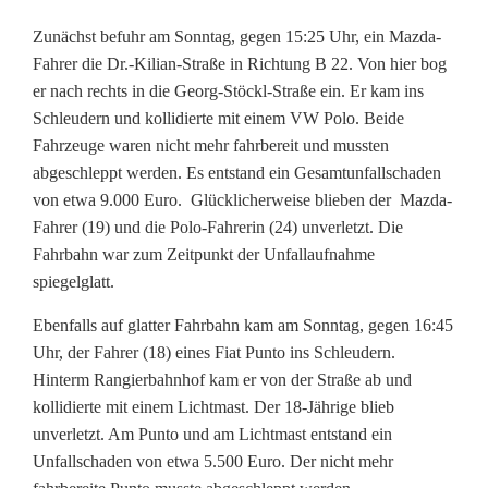
i
Zunächst befuhr am Sonntag, gegen 15:25 Uhr, ein Mazda-
Fahrer die Dr.-Kilian-Straße in Richtung B 22. Von hier bog
U
er nach rechts in die Georg-Stöckl-Straße ein. Er kam ins
n
Schleudern und kollidierte mit einem VW Polo. Beide
Fahrzeuge waren nicht mehr fahrbereit und mussten
f
abgeschleppt werden. Es entstand ein Gesamtunfallschaden
von etwa 9.000 Euro. Glücklicherweise blieben der Mazda-
ä
Fahrer (19) und die Polo-Fahrerin (24) unverletzt. Die
l
Fahrbahn war zum Zeitpunkt der Unfallaufnahme
spiegelglatt.
l
e
Ebenfalls auf glatter Fahrbahn kam am Sonntag, gegen 16:45
Uhr, der Fahrer (18) eines Fiat Punto ins Schleudern.
w
Hinterm Rangierbahnhof kam er von der Straße ab und
kollidierte mit einem Lichtmast. Der 18-Jährige blieb
e
unverletzt. Am Punto und am Lichtmast entstand ein
g
Unfallschaden von etwa 5.500 Euro. Der nicht mehr