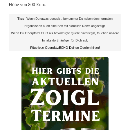
Höhe von 800 Euro.
c
h
Tipp:
Wenn Du etwas googelst, bekommst Du neben den normalen
Ergebnissen auch eine Box mit aktuellen News angezeigt.
t
Wenn Du OberpfalzECHO als bevorzugte Quelle hinterlegst, tauchen unsere
u
Inhalte dort häufiger für Dich auf.
Füge jetzt OberpfalzECHO Deinen Quellen hinzu!
n
d
F
l
o
ß
m
i