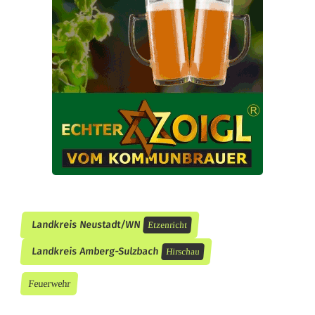
t
T
o
t
e
n
u
n
Landkreis Neustadt/WN
Etzenricht
d
Landkreis Amberg-Sulzbach
Hirschau
V
Feuerwehr
e