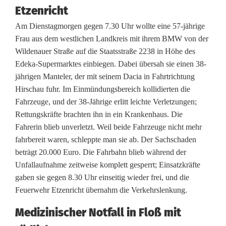
e
Etzenricht
r
Am Dienstagmorgen gegen 7.30 Uhr wollte eine 57-jährige
Frau aus dem westlichen Landkreis mit ihrem BMW von der
k
Wildenauer Straße auf die Staatsstraße 2238 in Höhe des
e
Edeka-Supermarktes einbiegen. Dabei übersah sie einen 38-
jährigen Manteler, der mit seinem Dacia in Fahrtrichtung
h
Hirschau fuhr. Im Einmündungsbereich kollidierten die
r
Fahrzeuge, und der 38-Jährige erlitt leichte Verletzungen;
Rettungskräfte brachten ihn in ein Krankenhaus. Die
s
Fahrerin blieb unverletzt. Weil beide Fahrzeuge nicht mehr
v
fahrbereit waren, schleppte man sie ab. Der Sachschaden
beträgt 20.000 Euro. Die Fahrbahn blieb während der
o
Unfallaufnahme zeitweise komplett gesperrt; Einsatzkräfte
r
gaben sie gegen 8.30 Uhr einseitig wieder frei, und die
Feuerwehr Etzenricht übernahm die Verkehrslenkung.
f
Medizinischer Notfall in Floß mit
ä