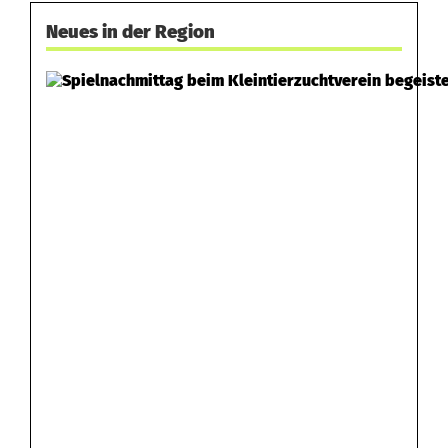
r
Neues in der Region
l
e
t
z
t
e
n