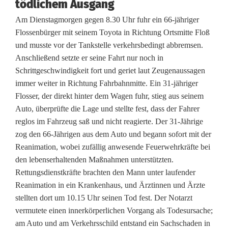
tödlichem Ausgang
l
Am Dienstagmorgen gegen 8.30 Uhr fuhr ein 66-jähriger
l
Flossenbürger mit seinem Toyota in Richtung Ortsmitte Floß
und musste vor der Tankstelle verkehrsbedingt abbremsen.
e
Anschließend setzte er seine Fahrt nur noch in
i
Schrittgeschwindigkeit fort und geriet laut Zeugenaussagen
immer weiter in Richtung Fahrbahnmitte. Ein 31-jähriger
n
Flosser, der direkt hinter dem Wagen fuhr, stieg aus seinem
E
Auto, überprüfte die Lage und stellte fest, dass der Fahrer
reglos im Fahrzeug saß und nicht reagierte. Der 31-Jährige
t
zog den 66-Jährigen aus dem Auto und begann sofort mit der
z
Reanimation, wobei zufällig anwesende Feuerwehrkräfte bei
den lebenserhaltenden Maßnahmen unterstützten.
e
Rettungsdienstkräfte brachten den Mann unter laufender
n
Reanimation in ein Krankenhaus, und Ärztinnen und Ärzte
stellten dort um 10.15 Uhr seinen Tod fest. Der Notarzt
r
vermutete einen innerkörperlichen Vorgang als Todesursache;
i
am Auto und am Verkehrsschild entstand ein Sachschaden in