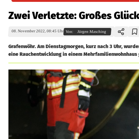
Zwei Verletzte: Großes Glüc
08. November 2022, 08:45 Uhr
Von:
Jürgen Masching
Grafenwöhr. Am Dienstagmorgen, kurz nach 3 Uhr, wurden 
eine Rauchentwicklung in einem Mehrfamilienwohnhaus 
Z
w
e
i
V
e