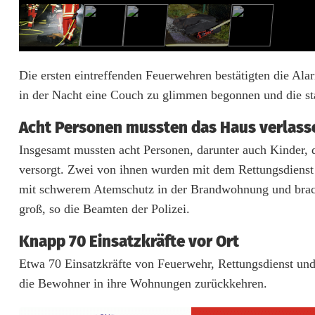
e
s
G
Die ersten eintreffenden Feuerwehren bestätigten die Al
in der Nacht eine Couch zu glimmen begonnen und die s
l
ü
Acht Personen mussten das Haus verlass
Insgesamt mussten acht Personen, darunter auch Kinder, 
c
versorgt. Zwei von ihnen wurden mit dem Rettungsdienst
k
mit schwerem Atemschutz in der Brandwohnung und bracht
b
groß, so die Beamten der Polizei.
e
Knapp 70 Einsatzkräfte vor Ort
i
Etwa 70 Einsatzkräfte von Feuerwehr, Rettungsdienst und
die Bewohner in ihre Wohnungen zurückkehren.
Z
i