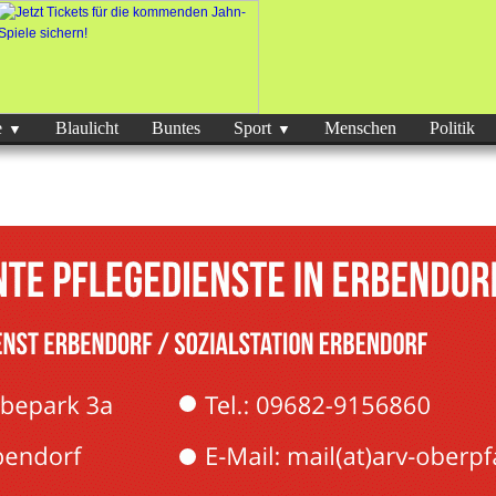
e
Blaulicht
Buntes
Sport
Menschen
Politik