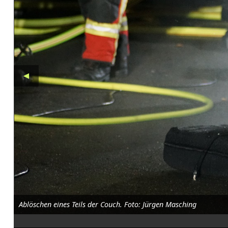
r
l
e
t
◄
z
t
e
:
G
r
o
Ablöschen eines Teils der Couch. Foto: Jürgen Masching
ß