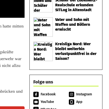
Schüler der Lobkowitz-
Realschule erkunden
SITLog in Altenstadt
Vater und Sohn mit
Waffen und Böllern
 hatte mitten
erwischt
Kreisliga Nord: Wer
bleibt weiterhin
gskräfte
verlustpunktfrei in der
euerwehr war
Saison?
nicht allzu
Folge uns
 abrücken und
Facebook
Instagram
YouTube
App