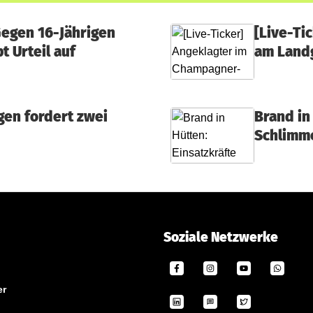
Gegen 16-Jährigen
[Live-Ti
t Urteil auf
am Landg
gen fordert zwei
Brand in
Schlimm
Soziale Netzwerke
er