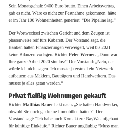
r
Sein Monatsgehalt: 9400 Euro brutto. Einen Arbeitsvertrag
o
gab es nicht. Wäre es nicht zur Festnahme gekommen, hätte
er im Jahr 100 Wohneinheiten generiert. “Die Pipeline lag.”
z
e
Der Wortwechsel zwischen Gericht und dem Zeugen ist
phasenweise reif fürs Kabarett. Der Vorstand sagt, die
s
Banken hätten Finanzierungen verweigert, weil bis 2021
s
keine Bilanzen vorlagen. Richter
Peter Werner
: „Dann war
Ihre ganze Arbeit 2020 sinnlos?“ Der Vorstand: „Nein, das
:
würde ich nicht sagen. Ich musste ja erstmal ein Netzwerk
B
aufbauen: aus Maklern, Bauträgern und Handwerkern. Das
musste ja alles getan werden.“
l
Privat fleißig Wohnungen gekauft
a
Richter
Matthias Bauer
hakt nach: „Sie hatten Handwerker,
u
obwohl Sie noch gar keine Immobilien hatten?“ Der
Vorstand sagt: “Ich habe auch Kontakt zur BayWa aufgebaut
ä
für künftige Einkäufe.” Richter Bauer ungläubig: “Muss man