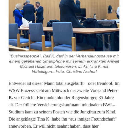
i
t
e
r
V
“Businesspeople”. Ralf K. darf in der Verhandlungspause mit
o
einem geliehenen Smartphone mit seinem erkrankten Anwalt
Michael Haizmann telefonieren. Links Tina K. mit
r
Verteidigern. Foto: Christine Ascherl
s
Entweder ist dieser Mann total ausgebufft – oder treudoof. Im
WSW-Prozess steht am Mittwoch der zweite Vorstand
Peter
t
B.
vor Gericht. Ein dunkelblonder Regensburger, 35 Jahre
a
alt. Der frühere Versicherungskaufmann mit dualem BWL-
Studium kam zu seinem Posten wie die Jungfrau zum Kind.
n
Die angeklagte Tina K. habe ihn “aus inniger Freundschaft”
d
angeworben. Er will nicht geahnt haben, dass hier