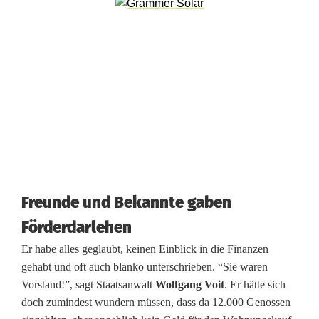
e
b
u
f
f
t
?
Freunde und Bekannte gaben
Förderdarlehen
Er habe alles geglaubt, keinen Einblick in die Finanzen
gehabt und oft auch blanko unterschrieben. “Sie waren
Vorstand!”, sagt Staatsanwalt
Wolfgang Voit
. Er hätte sich
doch zumindest wundern müssen, dass da 12.000 Genossen