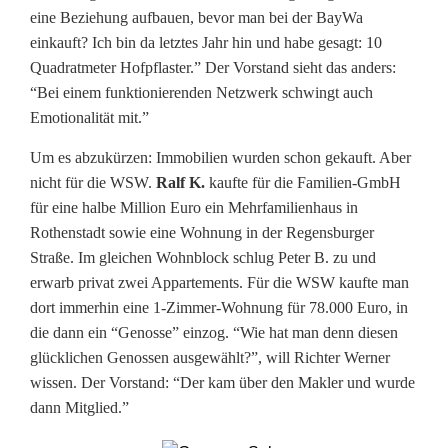
u
eine Beziehung aufbauen, bevor man bei der BayWa
einkauft? Ich bin da letztes Jahr hin und habe gesagt: 10
g
Quadratmeter Hofpflaster.” Der Vorstand sieht das anders:
i
“Bei einem funktionierenden Netzwerk schwingt auch
Emotionalität mit.”
g
Um es abzukürzen: Immobilien wurden schon gekauft. Aber
o
nicht für die WSW.
Ralf K.
kaufte für die Familien-GmbH
d
für eine halbe Million Euro ein Mehrfamilienhaus in
Rothenstadt sowie eine Wohnung in der Regensburger
e
Straße. Im gleichen Wohnblock schlug Peter B. zu und
r
erwarb privat zwei Appartements. Für die WSW kaufte man
dort immerhin eine 1-Zimmer-Wohnung für 78.000 Euro, in
a
die dann ein “Genosse” einzog. “Wie hat man denn diesen
u
glücklichen Genossen ausgewählt?”, will Richter Werner
wissen. Der Vorstand: “Der kam über den Makler und wurde
s
dann Mitglied.”
g