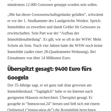
mindestens 12.000 Genossen geneppt worden sein sollen.
(
„Mir hat dieser Genossenschaftsgedanke gefallen“, schwärmt
3
er vor der 1. Strafkammer des Landgerichts Weiden. Sprich:
5
Immobilien zu erwerben und damit Gelder für Genossen zu
erwirtschaften. Sein Part war der “Aufbau der
)
Immobilienabteilung“. Es gilt, wie so oft in der WSW: Mehr
i
Schein als Sein. Nach vier Jahren hatte die WSW noch keine
Immobilie (außer einer 28-Quadratmeter-Wohnung). Bei
m
Einnahmen von über 14 Millionen Euro.
W
Überspitzt gesagt: 9400 Euro fürs
S
Googeln
W
Der 35-Jährige sagt, er sei ganz nah dran gewesen am
Immobilienkauf. “Tagtäglich” habe er im Internet nach
-
geeigneten Häusern recherchiert. Überspitzt gesagt: Er
P
googelte in “Immoscout.24” herum und ließ sich mit einem
Onlinetool (“immocation.de”) die Rentabilität berechnen.