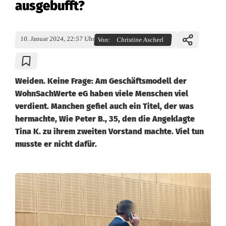
ausgebufft?
10. Januar 2024, 22:57 Uhr
Von:
Christine Ascherl
Weiden. Keine Frage: Am Geschäftsmodell der
WohnSachWerte eG haben viele Menschen viel
verdient. Manchen gefiel auch ein Titel, der was
hermachte, Wie Peter B., 35, den die Angeklagte
Tina K. zu ihrem zweiten Vorstand machte. Viel tun
musste er nicht dafür.
Z
w
e