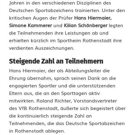
s
Jahren in den verschiedenen Disziplinen des
Deutschen Sportabzeichens trainierten. Unter den
c
kritischen Augen der Prüfer
Hans Hiermaier,
h
Simone Kammerer
und
Kilian Schönberger
legten
die Teilnehmenden ihre Leistungen ab und
e
erhielten kürzlich im Sportheim Rothenstadt ihre
s
verdienten Auszeichnungen.
S
Steigende Zahl an Teilnehmern
p
Hans Hiermaier, der als Abteilungsleiter die
Ehrung übernahm, sprach seinen Dank an die
o
engagierten Sportler und die unterstützenden
r
Eltern aus, die an den Sporttagen aktiv
mitwirkten. Roland Richter, Vorstandsvertreter
t
des VfB Rothenstadt, äußerte sich begeistert über
die kontinuierlich steigende Zahl an
a
Teilnehmenden, die das Deutsche Sportabzeichen
b
in Rothenstadt ablegen.