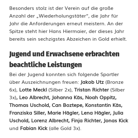
z
Besonders stolz ist der Verein auf die große
e
Anzahl der „Wiederholungstäter“, die Jahr für
Jahr die Anforderungen erneut meistern. An der
i
Spitze steht hier Hans Hiermaier, der dieses Jahr
bereits sein sechzigstes Abzeichen in Gold erhielt.
c
h
Jugend und Erwachsene erbrachten
e
beachtliche Leistungen
n
Bei der Jugend konnten sich folgende Sportler
über Auszeichnungen freuen:
Jakob Utz
(Bronze
:
6x),
Lotte Meckl
(Silber 2x),
Tristan Richter
(Silber
3x)
, Leo Albrecht, Johanna Käs, Noah Oppitz,
6
Thomas Uschold, Can Boztepe, Konstantin Käs,
0
Franziska Siller, Marie Hägler, Lena Hägler, Julia
Uschold, Lorenz Albrecht, Finja Richter, Jonas Kick
M
und
Fabian Kick
(alle Gold 3x).
a