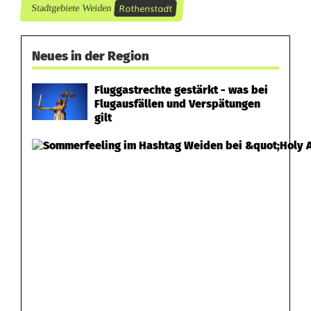
Rothenstadt
Stadtgebiete Weiden
H
i
Neues in der Region
e
Fluggastrechte gestärkt - was bei
r
Flugausfällen und Verspätungen
gilt
m
a
i
e
r