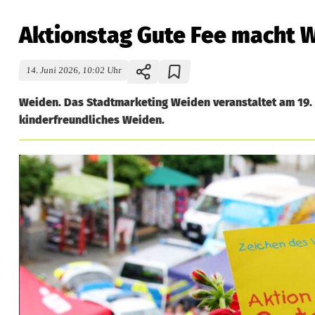
Aktionstag Gute Fee macht W
14. Juni 2026, 10:02 Uhr
Weiden. Das Stadtmarketing Weiden veranstaltet am 19. J
kinderfreundliches Weiden.
A
k
t
i
o
n