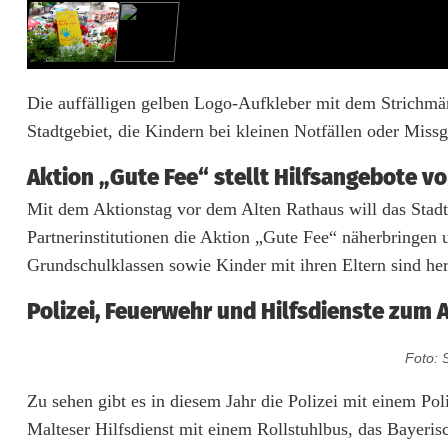
a
c
h
Die auffälligen gelben Logo-Aufkleber mit dem Strichmä
Stadtgebiet, die Kindern bei kleinen Notfällen oder Miss
t
W
Aktion „Gute Fee“ stellt Hilfsangebote vo
Mit dem Aktionstag vor dem Alten Rathaus will das Sta
e
Partnerinstitutionen die Aktion „Gute Fee“ näherbringen 
i
Grundschulklassen sowie Kinder mit ihren Eltern sind her
d
Polizei, Feuerwehr und Hilfsdienste zum 
e
Foto: 
n
Zu sehen gibt es in diesem Jahr die Polizei mit einem P
k
Malteser Hilfsdienst mit einem Rollstuhlbus, das Bayer
i