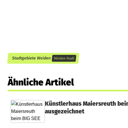
i
c
h
e
r
Stadtgebiete Weiden
Weiden Stadt
Ähnliche Artikel
Künstlerhaus Maiersreuth beim
ausgezeichnet