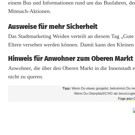
einem Bus und Informationen rund um das Busfahren, de
n
Mitmach-Aktionen.
d
Ausweise für mehr Sicherheit
e
Das Stadtmarketing Weiden verteilt an diesem Tag „Gute
r
Eltern versehen werden können. Damit kann den Kleinen 
f
Hinweis für Anwohner zum Oberen Markt
r
Anwohner, die über den Oberen Markt in die Innenstadt e
nicht zu queren.
e
u
Tipp:
Wenn Du etwas googelst, bekommst Du neb
Wenn Du OberpfalzECHO als bevorzugte Que
Füge jetzt
n
d
l