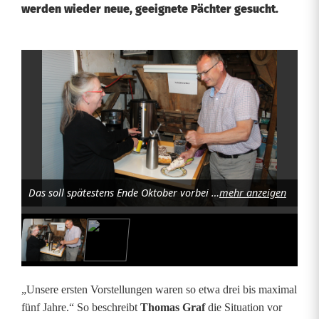
werden wieder neue, geeignete Pächter gesucht.
A
l
t
e
M
Das soll spätestens Ende Oktober vorbei sein: Kaffee kochen und Gebäck servieren. Foto: Josef Pilfusek
mehr anzeigen
ü
h
l
e
„Unsere ersten Vorstellungen waren so etwa drei bis maximal
i
fünf Jahre.“ So beschreibt
Thomas Graf
die Situation vor