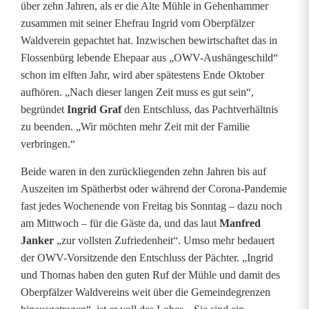
über zehn Jahren, als er die Alte Mühle in Gehenhammer
n
zusammen mit seiner Ehefrau
Ingrid
vom Oberpfälzer
G
Waldverein gepachtet hat. Inzwischen bewirtschaftet das in
Flossenbürg lebende Ehepaar aus „OWV-Aushängeschild“
e
schon im elften Jahr, wird aber spätestens Ende Oktober
h
aufhören. „Nach dieser langen Zeit muss es gut sein“,
begründet
Ingrid Graf
den Entschluss, das Pachtverhältnis
e
zu beenden. „Wir möchten mehr Zeit mit der Familie
n
verbringen.“
h
Beide waren in den zurückliegenden zehn Jahren bis auf
Auszeiten im Spätherbst oder während der Corona-Pandemie
a
fast jedes Wochenende von Freitag bis Sonntag – dazu noch
m
am Mittwoch – für die Gäste da, und das laut
Manfred
Janker
„zur vollsten Zufriedenheit“. Umso mehr bedauert
m
der OWV-Vorsitzende den Entschluss der Pächter. „Ingrid
e
und Thomas haben den guten Ruf der Mühle und damit des
Oberpfälzer Waldvereins weit über die Gemeindegrenzen
r