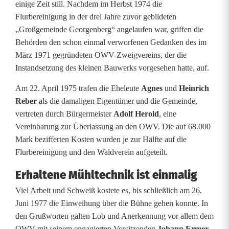
einige Zeit still. Nachdem im Herbst 1974 die
Flurbereinigung in der drei Jahre zuvor gebildeten
„Großgemeinde Georgenberg“ angelaufen war, griffen die
Behörden den schon einmal verworfenen Gedanken des im
März 1971 gegründeten OWV-Zweigvereins, der die
Instandsetzung des kleinen Bauwerks vorgesehen hatte, auf.
Am 22. April 1975 trafen die Eheleute
Agnes
und
Heinrich
Reber
als die damaligen Eigentümer und die Gemeinde,
vertreten durch Bürgermeister
Adolf Herold
, eine
Vereinbarung zur Überlassung an den OWV. Die auf 68.000
Mark bezifferten Kosten wurden je zur Hälfte auf die
Flurbereinigung und den Waldverein aufgeteilt.
Erhaltene Mühltechnik ist einmalig
Viel Arbeit und Schweiß kostete es, bis schließlich am 26.
Juni 1977 die Einweihung über die Bühne gehen konnte. In
den Grußworten galten Lob und Anerkennung vor allem dem
OWV mit seinem engagierten Vorsitzenden
Johann Ermer