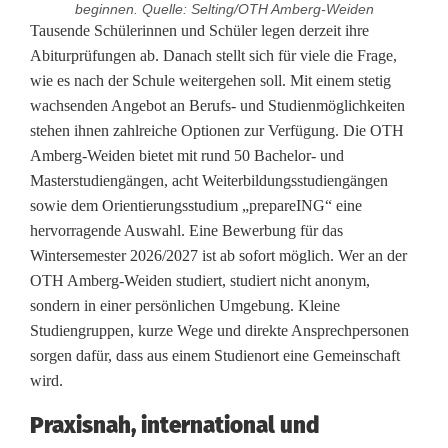
beginnen. Quelle: Selting/OTH Amberg-Weiden
B
Tausende Schülerinnen und Schüler legen derzeit ihre
Abiturprüfungen ab. Danach stellt sich für viele die Frage,
e
wie es nach der Schule weitergehen soll. Mit einem stetig
wachsenden Angebot an Berufs- und Studienmöglichkeiten
w
stehen ihnen zahlreiche Optionen zur Verfügung. Die OTH
e
Amberg-Weiden bietet mit rund 50 Bachelor- und
Masterstudiengängen, acht Weiterbildungsstudiengängen
r
sowie dem Orientierungsstudium „prepareING“ eine
b
hervorragende Auswahl. Eine Bewerbung für das
Wintersemester 2026/2027 ist ab sofort möglich. Wer an der
u
OTH Amberg-Weiden studiert, studiert nicht anonym,
n
sondern in einer persönlichen Umgebung. Kleine
Studiengruppen, kurze Wege und direkte Ansprechpersonen
g
sorgen dafür, dass aus einem Studienort eine Gemeinschaft
e
wird.
n
Praxisnah, international und