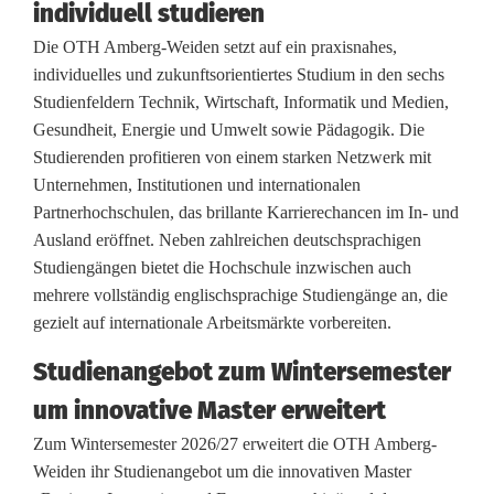
f
individuell studieren
ü
Die OTH Amberg-Weiden setzt auf ein praxisnahes,
individuelles und zukunftsorientiertes Studium in den sechs
r
Studienfeldern Technik, Wirtschaft, Informatik und Medien,
s
Gesundheit, Energie und Umwelt sowie Pädagogik. Die
Studierenden profitieren von einem starken Netzwerk mit
W
Unternehmen, Institutionen und internationalen
i
Partnerhochschulen, das brillante Karrierechancen im In- und
Ausland eröffnet. Neben zahlreichen deutschsprachigen
n
Studiengängen bietet die Hochschule inzwischen auch
t
mehrere vollständig englischsprachige Studiengänge an, die
gezielt auf internationale Arbeitsmärkte vorbereiten.
e
Studienangebot zum Wintersemester
r
um innovative Master erweitert
s
Zum Wintersemester 2026/27 erweitert die OTH Amberg-
e
Weiden ihr Studienangebot um die innovativen Master