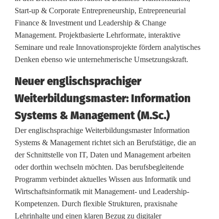
T
Start-up & Corporate Entrepreneurship, Entrepreneurial
Finance & Investment und Leadership & Change
H
Management. Projektbasierte Lehrformate, interaktive
i
Seminare und reale Innovationsprojekte fördern analytisches
Denken ebenso wie unternehmerische Umsetzungskraft.
n
Neuer englischsprachiger
A
Weiterbildungsmaster: Information
m
Systems & Management (M.Sc.)
b
Der englischsprachige Weiterbildungsmaster Information
e
Systems & Management richtet sich an Berufstätige, die an
der Schnittstelle von IT, Daten und Management arbeiten
r
oder dorthin wechseln möchten. Das berufsbegleitende
g
Programm verbindet aktuelles Wissen aus Informatik und
Wirtschaftsinformatik mit Management- und Leadership-
u
Kompetenzen. Durch flexible Strukturen, praxisnahe
n
Lehrinhalte und einen klaren Bezug zu digitaler