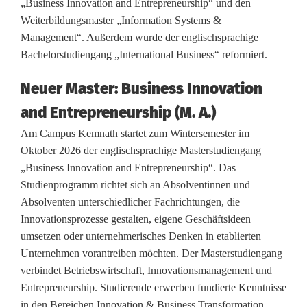
„Business Innovation and Entrepreneurship“ und den
m
Weiterbildungsmaster „Information Systems &
e
Management“. Außerdem wurde der englischsprachige
Bachelorstudiengang „International Business“ reformiert.
s
t
Neuer Master: Business Innovation
and Entrepreneurship (M. A.)
e
Am Campus Kemnath startet zum Wintersemester im
r
Oktober 2026 der englischsprachige Masterstudiengang
a
„Business Innovation and Entrepreneurship“. Das
Studienprogramm richtet sich an Absolventinnen und
n
Absolventen unterschiedlicher Fachrichtungen, die
d
Innovationsprozesse gestalten, eigene Geschäftsideen
umsetzen oder unternehmerisches Denken in etablierten
e
Unternehmen vorantreiben möchten. Der Masterstudiengang
r
verbindet Betriebswirtschaft, Innovationsmanagement und
Entrepreneurship. Studierende erwerben fundierte Kenntnisse
O
in den Bereichen Innovation & Business Transformation,