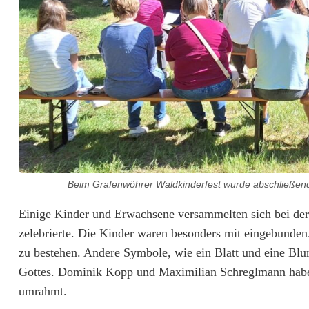
ü
r
d
i
e
N
a
Beim Grafenwöhrer Waldkinderfest wurde abschließend 
t
Einige Kinder und Erwachsene versammelten sich bei der
u
zelebrierte. Die Kinder waren besonders mit eingebunden
r
zu bestehen. Andere Symbole, wie ein Blatt und eine Blum
u
Gottes. Dominik Kopp und Maximilian Schreglmann haben
umrahmt.
n