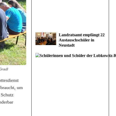
Landratsamt empfängt 22
Austauschschüler in
Neustadt
Gradl
ttesdienst
 braucht, um
n Schutz
nderbar