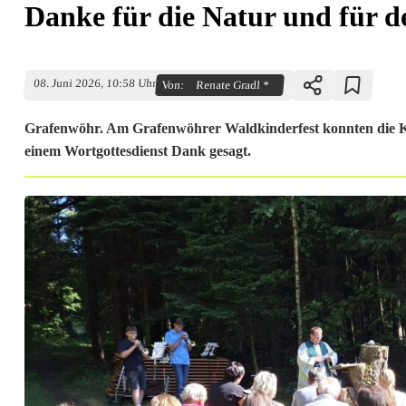
Danke für die Natur und für d
08. Juni 2026, 10:58 Uhr
Von:
Renate Gradl *
Grafenwöhr. Am Grafenwöhrer Waldkinderfest konnten die Kin
einem Wortgottesdienst Dank gesagt.
D
a
n
k
e
f