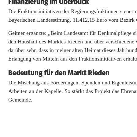
Finanzierung im Überblick
d
Die Fraktionsinitiativen der Regierungsfraktionen steuer
Bayerischen Landesstiftung, 11.412,15 Euro vom Bezirk 
e
r
Geitner ergänzte: „Beim Landesamt für Denkmalpflege si
den Haushalt des Marktes Rieden und über verschiedene 
S
darüber sehr, dass in meiner alten Heimat dieses Jahrhun
c
Erlangung von Mitteln aus den Fraktionsinitiativen erhalt
h
Bedeutung für den Markt Rieden
l
Die Mischung aus Förderungen, Spenden und Eigenleistun
o
Arbeiten an der Kapelle. So stärkt das Projekt das Ehrena
Gemeinde.
s
s
b