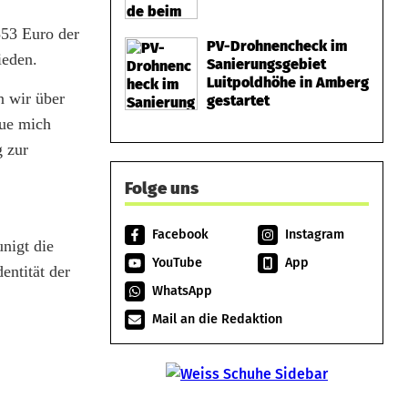
553 Euro der
PV-Drohnencheck im
ieden.
Sanierungsgebiet
Luitpoldhöhe in Amberg
n wir über
gestartet
eue mich
g zur
Folge uns
Facebook
Instagram
nigt die
YouTube
App
entität der
WhatsApp
Mail an die Redaktion