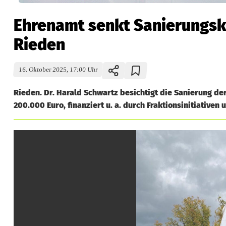
Ehrenamt senkt Sanierungsk
Rieden
16. Oktober 2025, 17:00 Uhr
Rieden. Dr. Harald Schwartz besichtigt die Sanierung d
200.000 Euro, finanziert u. a. durch Fraktionsinitiativen
E
h
r
e
n