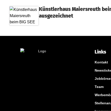
R
Künstlerhaus Maiersreuth beim
i
ausgezeichnet
e
d
e
n
Links
Kontakt
Newstick
Jobbörse
Team
Werbemög
Stellenan