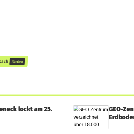
bach
Rieden
eneck lockt am 25.
GEO-Zent
Erdbode