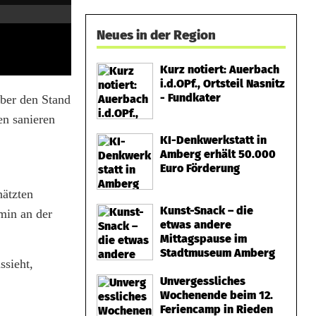
Neues in der Region
Kurz notiert: Auerbach
i.d.OPf., Ortsteil Nasnitz
- Fundkater
ber den Stand
en sanieren
KI-Denkwerkstatt in
Amberg erhält 50.000
Euro Förderung
hätzten
Kunst-Snack – die
min an der
etwas andere
Mittagspause im
Stadtmuseum Amberg
ssieht,
Unvergessliches
Wochenende beim 12.
Feriencamp in Rieden