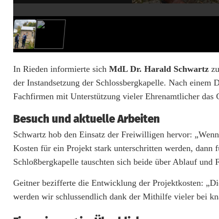
e
r
u
n
In Rieden informierte sich
MdL Dr. Harald Schwartz
zu
der Instandsetzung der Schlossbergkapelle. Nach einem Da
g
Fachfirmen mit Unterstützung vieler Ehrenamtlicher das 
s
Besuch und aktuelle Arbeiten
k
Schwartz hob den Einsatz der Freiwilligen hervor: „Wenn
o
Kosten für ein Projekt stark unterschritten werden, dann
s
Schloßbergkapelle tauschten sich beide über Ablauf und Fo
t
Geitner bezifferte die Entwicklung der Projektkosten: „D
e
werden wir schlussendlich dank der Mithilfe vieler bei k
n