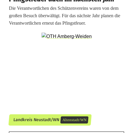
l
Die Verantwortlichen des Schützenvereins waren von dem
o
großen Besuch überwältigt. Für das nächste Jahr planen die
Verantwortlichen erneut das Pfingstfeuer.
d
e
r
t
i
n
M
e
e
Landkreis Neustadt/WN
Altenstadt/WN
r