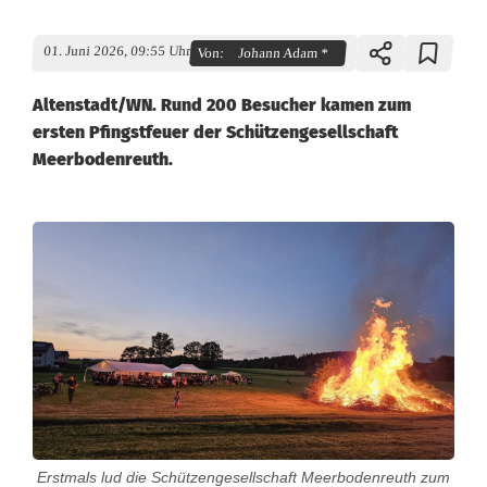
01. Juni 2026, 09:55 Uhr
Von:
Johann Adam *
Altenstadt/WN. Rund 200 Besucher kamen zum
ersten Pfingstfeuer der Schützengesellschaft
Meerbodenreuth.
E
r
s
t
e
s
Erstmals lud die Schützengesellschaft Meerbodenreuth zum