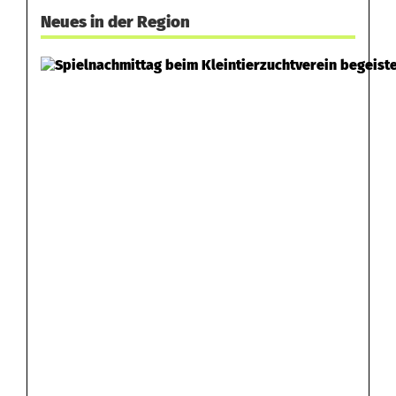
b
Neues in der Region
o
d
e
n
r
e
u
t
h