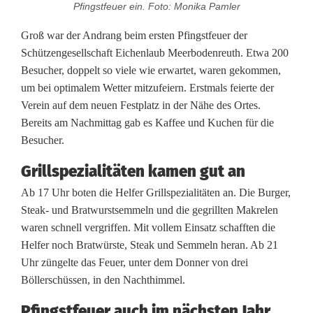
P
Pfingstfeuer ein. Foto: Monika Pamler
f
Groß war der Andrang beim ersten Pfingstfeuer der
i
Schützengesellschaft Eichenlaub Meerbodenreuth. Etwa 200
Besucher, doppelt so viele wie erwartet, waren gekommen,
n
um bei optimalem Wetter mitzu­feiern. Erstmals feierte der
g
Verein auf dem neuen Festplatz in der Nähe des Ortes.
Bereits am Nachmittag gab es Kaffee und Kuchen für die
s
Besucher.
t
Grillspezialitäten kamen gut an
f
Ab 17 Uhr boten die Helfer Grillspezialitäten an. Die Burger,
Steak- und Bratwurstsemmeln und die gegrillten Makrelen
e
waren schnell vergriffen. Mit vollem Einsatz schafften die
u
Helfer noch Bratwürste, Steak und Semmeln heran. Ab 21
Uhr züngelte das Feuer, unter dem Donner von drei
e
Böllerschüssen, in den Nachthimmel.
r
Pfingstfeuer auch im nächsten Jahr