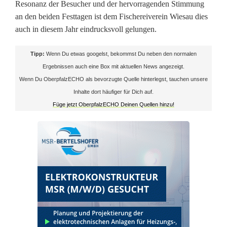
e
Resonanz der Besucher und der hervorragenden Stimmung
an den beiden Festtagen ist dem Fischereiverein Wiesau dies
r
auch in diesem Jahr eindrucksvoll gelungen.
f
Tipp:
Wenn Du etwas googelst, bekommst Du neben den normalen
e
Ergebnissen auch eine Box mit aktuellen News angezeigt.
s
Wenn Du OberpfalzECHO als bevorzugte Quelle hinterlegst, tauchen unsere
Inhalte dort häufiger für Dich auf.
t
Füge jetzt OberpfalzECHO Deinen Quellen hinzu!
z
u
m
5
0
.