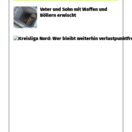
e
Vater und Sohn mit Waffen und
Böllern erwischt
s
a
u