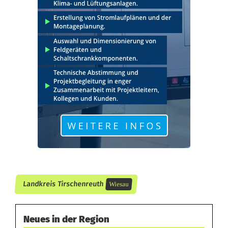
J
u
b
i
l
ä
u
m
i
n
Landkreis Tirschenreuth
Wiesau
W
i
Neues in der Region