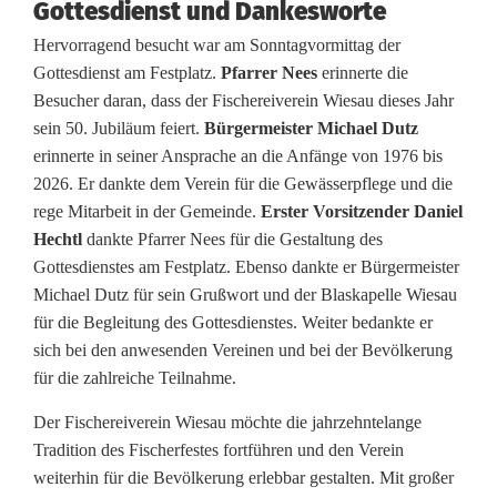
Gottesdienst und Dankesworte
l
Hervorragend besucht war am Sonntagvormittag der
Gottesdienst am Festplatz.
Pfarrer Nees
erinnerte die
i
Besucher daran, dass der Fischereiverein Wiesau dieses Jahr
c
sein 50. Jubiläum feiert.
Bürgermeister Michael Dutz
erinnerte in seiner Ansprache an die Anfänge von 1976 bis
h
2026. Er dankte dem Verein für die Gewässerpflege und die
e
rege Mitarbeit in der Gemeinde.
Erster Vorsitzender Daniel
Hechtl
dankte Pfarrer Nees für die Gestaltung des
s
Gottesdienstes am Festplatz. Ebenso dankte er Bürgermeister
F
Michael Dutz für sein Grußwort und der Blaskapelle Wiesau
für die Begleitung des Gottesdienstes. Weiter bedankte er
i
sich bei den anwesenden Vereinen und bei der Bevölkerung
s
für die zahlreiche Teilnahme.
c
Der Fischereiverein Wiesau möchte die jahrzehntelange
Tradition des Fischerfestes fortführen und den Verein
h
weiterhin für die Bevölkerung erlebbar gestalten. Mit großer