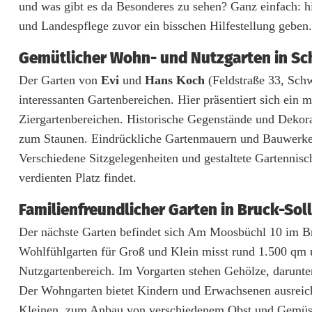
g
und was gibt es da Besonderes zu sehen? Ganz einfach: 
und Landespflege zuvor ein bisschen Hilfestellung geben.
d
e
Gemütlicher Wohn- und Nutzgarten in Sc
r
Der Garten von
Evi
und
Hans Koch
(Feldstraße 33, Schw
interessanten Gartenbereichen. Hier präsentiert sich ein 
o
Ziergartenbereichen. Historische Gegenstände und Deko
f
zum Staunen. Eindrückliche Gartenmauern und Bauwerke 
Verschiedene Sitzgelegenheiten und gestaltete Gartennis
f
verdienten Platz findet.
e
Familienfreundlicher Garten in Bruck-Sol
n
Der nächste Garten befindet sich Am Moosbüchl 10 im Br
e
Wohlfühlgarten für Groß und Klein misst rund 1.500 qm 
n
Nutzgartenbereich. Im Vorgarten stehen Gehölze, darunt
Der Wohngarten bietet Kindern und Erwachsenen ausreichen
G
Kleinen, zum Anbau von verschiedenem Obst und Gemüse 