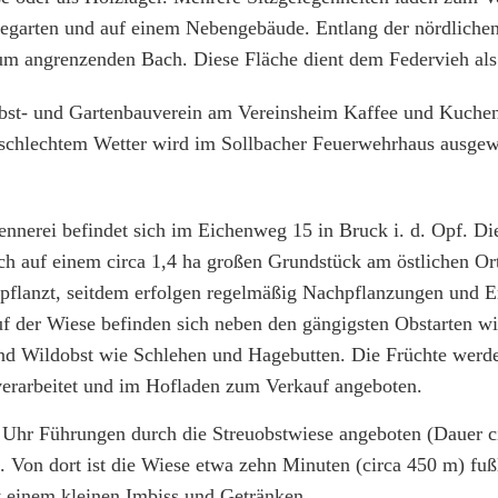
egarten und auf einem Nebengebäude. Entlang der nördliche
zum angrenzenden Bach. Diese Fläche dient dem Federvieh als
 Obst- und Gartenbauverein am Vereinsheim Kaffee und Kuche
 schlechtem Wetter wird im Sollbacher Feuerwehrhaus ausgew
ennerei befindet sich im Eichenweg 15 in Bruck i. d. Opf. Die
ch auf einem circa 1,4 ha großen Grundstück am östlichen Or
epflanzt, seitdem erfolgen regelmäßig Nachpflanzungen und E
f der Wiese befinden sich neben den gängigsten Obstarten wi
nd Wildobst wie Schlehen und Hagebutten. Die Früchte werde
verarbeitet und im Hofladen zum Verkauf angeboten.
Uhr Führungen durch die Streuobstwiese angeboten (Dauer c
i. Von dort ist die Wiese etwa zehn Minuten (circa 450 m) fuß
t einem kleinen Imbiss und Getränken.