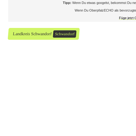
Tipp:
Wenn Du etwas googelst, bekommst Du neb
n
Wenn Du OberpfalzECHO als bevorzugte Que
d
Füge jetzt
B
Landkreis Schwandorf
Schwandorf
r
u
c
k