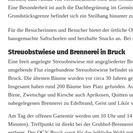
a
Eine Besonderheit ist auch die Dachbegrünung im Gemüs
r
Grundstücksgrenze befindet sich ein Steilhang hinunter 
t
Für die Besucherinnen und Besucher bietet der örtliche
e
hausgemachte Saftschorlen und herzhafte Snacks an. Bei
n
Streuobstwiese und Brennerei in Bruck
t
Eine breit angelegte Streuobstwiese mit angegliederter Br
umgebende Flur eingebundene Streuobstwiese befindet si
ü
Bruck. Die ältesten Bäume wurden vor circa 30 Jahren g
r
Insgesamt haben rund 200 Bäume hier Platz gefunden. Au
i
Birne, Zwetschge und Kirsche auch Aprikosen, Quitten u
nahegelegenen Brennerei zu Edelbrand, Geist und Likör 
n
S
Am Tag der offenen Gartentür werden um 10 Uhr und 14 
Minuten). Treffpunkt ist direkt bei der Grubhof-Brennere
c
entfernt. Der OGV Bruck sorgt für das leibliche Wohl mi