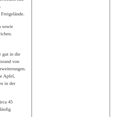
n
 Freigelände.
n sowie
ichen.
 gut in die
tsrand von
rweiterungen.
e Apfel,
n in der
irca 45
läufig