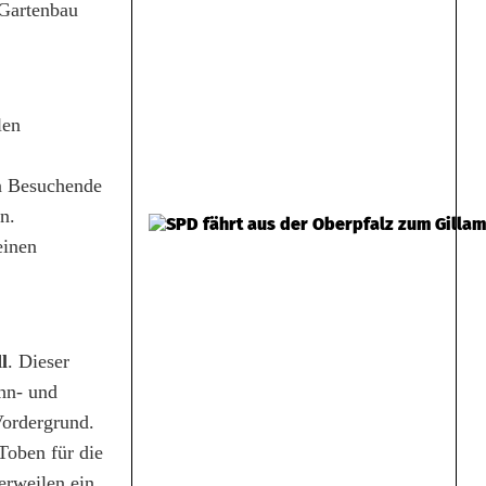
 Gartenbau
len
n Besuchende
n.
einen
l
. Dieser
hn- und
Vordergrund.
Toben für die
rweilen ein.