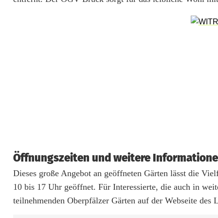
h
w
a
r
z
e
n
f
e
Öffnungszeiten und weitere Information
Dieses große Angebot an geöffneten Gärten lässt die Viel
l
10 bis 17 Uhr geöffnet. Für Interessierte, die auch in we
d
teilnehmenden Oberpfälzer Gärten auf der Webseite des 
u