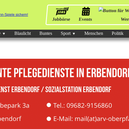
Jobbörse
Events
Wer
e
Blaulicht
Buntes
Sport
Menschen
Politik