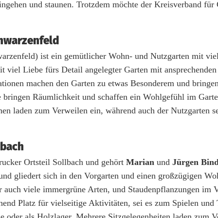
hingehen und staunen. Trotzdem möchte der Kreisverband für
hwarzenfeld
arzenfeld) ist ein gemütlicher Wohn- und Nutzgarten mit vie
mit viel Liebe fürs Detail angelegter Garten mit ansprechenden
rationen machen den Garten zu etwas Besonderem und bringe
bringen Räumlichkeit und schaffen ein Wohlgefühl im Garte
chen laden zum Verweilen ein, während auch der Nutzgarten s
lbach
ucker Ortsteil Sollbach und gehört
Marian
und
Jürgen Bind
und gliedert sich in den Vorgarten und einen großzügigen Wo
er auch viele immergrüne Arten, und Staudenpflanzungen im 
d Platz für vielseitige Aktivitäten, sei es zum Spielen und 
oder als Holzlager. Mehrere Sitzgelegenheiten laden zum Ve