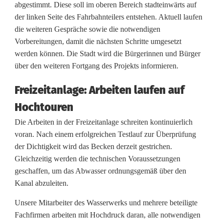
i
abgestimmt. Diese soll im oberen Bereich stadteinwärts auf
der linken Seite des Fahrbahnteilers entstehen. Aktuell laufen
S
die weiteren Gespräche sowie die notwendigen
t
Vorbereitungen, damit die nächsten Schritte umgesetzt
werden können. Die Stadt wird die Bürgerinnen und Bürger
a
über den weiteren Fortgang des Projekts informieren.
d
Freizeitanlage: Arbeiten laufen auf
t
Hochtouren
p
Die Arbeiten in der Freizeitanlage schreiten kontinuierlich
l
voran. Nach einem erfolgreichen Testlauf zur Überprüfung
der Dichtigkeit wird das Becken derzeit gestrichen.
a
Gleichzeitig werden die technischen Voraussetzungen
t
geschaffen, um das Abwasser ordnungsgemäß über den
Kanal abzuleiten.
z
Unsere Mitarbeiter des Wasserwerks und mehrere beteiligte
u
Fachfirmen arbeiten mit Hochdruck daran, alle notwendigen