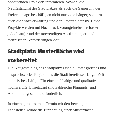
o
bedeutenden Projekten informieren. Sowohl die
Neugestaltung des Stadtplatzes als auch die Sanierung der
r
Freizeitanlage beschäftigen nicht nur viele Bürger, sondern
t
auch die Stadtverwaltung und den Stadtrat intensiv. Beide
Projekte werden mit Nachdruck vorangetrieben, erfordern
s
jedoch aufgrund der notwendigen Abstimmungen und
c
technischen Anforderungen Zeit.
h
Stadtplatz: Musterfläche wird
r
vorbereitet
i
Die Neugestaltung des Stadtplatzes ist ein umfangreiches und
anspruchsvolles Projekt, das die Stadt bereits seit langer Zeit
t
intensiv beschäftigt. Für eine nachhaltige und qualitativ
t
hochwertige Umsetzung sind zahlreiche Planungs- und
Abstimmungsschritte erforderlich.
b
In einem gemeinsamen Termin mit den beteiligten
e
Fachstellen wurde die Einrichtung einer Musterfläche