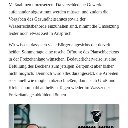
n
Maßnahmen umzusetzen. Da verschiedene Gewerke
aufeinander abgestimmt werden müssen und zudem die
d
Vorgaben des Gesundheitsamtes sowie der
F
Wasserrechtsbehörde einzuhalten sind, nimmt die Umsetzung
leider noch etwas Zeit in Anspruch.
r
Wir wissen, dass sich viele Bürger angesichts der derzeit
e
heißen Sommertage eine rasche Öffnung des Planschbeckens
i
in der Freizeitanlage wünschen. Bedauerlicherweise ist eine
Befüllung des Beckens zum jetzigen Zeitpunkt aber bisher
z
nicht möglich. Dennoch wird alles darangesetzt, die Arbeiten
e
so schnell wie möglich abzuschließen, damit sich Groß und
Klein schon bald an heißen Tagen wieder im Wasser der
i
Freizeitanlage abkühlen können.
t
a
n