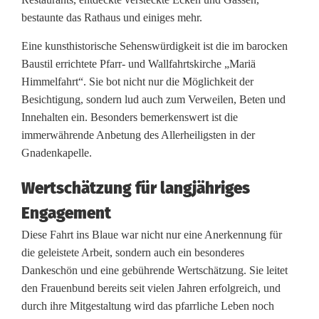
F
bestaunte das Rathaus und einiges mehr.
r
Eine kunsthistorische Sehenswürdigkeit ist die im barocken
a
Baustil errichtete Pfarr- und Wallfahrtskirche „Mariä
u
Himmelfahrt“. Sie bot nicht nur die Möglichkeit der
Besichtigung, sondern lud auch zum Verweilen, Beten und
e
Innehalten ein. Besonders bemerkenswert ist die
n
immerwährende Anbetung des Allerheiligsten in der
Gnadenkapelle.
b
Wertschätzung für langjähriges
u
Engagement
n
Diese Fahrt ins Blaue war nicht nur eine Anerkennung für
d
die geleistete Arbeit, sondern auch ein besonderes
ü
Dankeschön und eine gebührende Wertschätzung. Sie leitet
den Frauenbund bereits seit vielen Jahren erfolgreich, und
b
durch ihre Mitgestaltung wird das pfarrliche Leben noch