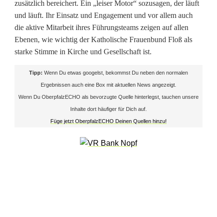
e
zusätzlich bereichert. Ein „leiser Motor“ sozusagen, der läuft
und läuft. Ihr Einsatz und Engagement und vor allem auch
r
die aktive Mitarbeit ihres Führungsteams zeigen auf allen
r
Ebenen, wie wichtig der Katholische Frauenbund Floß als
starke Stimme in Kirche und Gesellschaft ist.
a
Tipp:
Wenn Du etwas googelst, bekommst Du neben den normalen
s
Ergebnissen auch eine Box mit aktuellen News angezeigt.
c
Wenn Du OberpfalzECHO als bevorzugte Quelle hinterlegst, tauchen unsere
Inhalte dort häufiger für Dich auf.
h
Füge jetzt OberpfalzECHO Deinen Quellen hinzu!
t
e
V
o
r