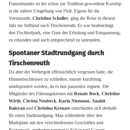
Frauenbundes ist der schon zur Tradition gewordene Kurztrip
a
in die nähere Umgebung von Floß. Eigens für die
Vorsitzende,
Christina Schaller
, ging die Reise in diesem
t
Jahr ins Stiftland nach Tirschenreuth. Es war beabsichtigt,
h
den Fischhofpark, eine Oase der Erholung und Entspannung,
zu erkunden und auch entsprechend zu umrunden.
o
l
Spontaner Stadtrundgang durch
Tirschenreuth
i
Da aber der Wettergott offensichtlich vergessen hatte, die
s
Himmelsschleusen zu schließen, musste kurzfristig
c
umdisponiert werden, da es fast pausenlos regnete. Die
Mitglieder des Führungskreises mit
Renate Bock
,
Christine
h
Wirth
,
Christa Neubeck
,
Karin Niemann
,
Anahit
e
Baloyan
und
Christina Kreuzer
entschieden sich deshalb
für einen Stadtrundgang. Man schlenderte über den
r
Marktplatz mit den verschiedensten Geschäften und
Restaurants, entdeckte versteckte Ecken und Gassen,