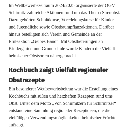
r
Im Wettbewerbszeitraum 2024/2025 organisierte der OGV
a
Schirmitz zahlreiche Aktionen rund um das Thema Streuobst.
Dazu gehörten Schnittkurse, Veredelungskurse für Kinder
f
und Jugendliche sowie Obstbaumpflanzaktionen. Darüber
t
hinaus beteiligten sich Verein und Gemeinde an der
Ernteaktion „Gelbes Band“. Mit Obstlieferungen an
:
Kindergarten und Grundschule wurde Kindern die Vielfalt
O
heimischer Obstsorten nähergebracht.
G
Kochbuch zeigt Vielfalt regionaler
V
Obstrezepte
S
Ein besonderer Wettbewerbsbeitrag war die Erstellung eines
Kochbuchs mit süßen und herzhaften Rezepten rund ums
c
Obst. Unter dem Motto „Von Schirmitzern für Schirmitzer“
h
entstand eine Sammlung regionaler Rezeptideen, die die
vielfältigen Verwendungsmöglichkeiten heimischer Früchte
i
aufzeigt.