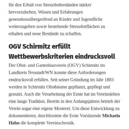
für den Erhalt von Streuobstbeständen stärker
H
hervorzuheben, Wissen und Erfahrungen
generationsübergreifend an Kinder und Jugendliche
e
weiterzugeben sowie bestehende Streuobstflächen zu
r
erhalten und neue Bestände zu schaffen.
z
OGV Schirmitz erfüllt
u
Wettbewerbskriterien eindrucksvoll
n
Der Obst- und Gartenbauverein (OGV) Schirmitz im
Landkreis Neustadt/WN konnte diese Anforderungen
d
eindrucksvoll erfüllen. Seit seiner Gründung im Jahr 1883
T
werden in Schirmitz Obstbäume gepflanzt, gepflegt und
genutzt. Auch die Verarbeitung der Ernte hat im Vereinsleben
a
eine lange Tradition. Bereits in den Anfangsjahren betrieb der
t
Verein sogar eine eigene Mosterei. Um diese Entwicklung zu
dokumentieren, durchforstete die Erste Vorsitzende
Michaela
k
Hahn
die komplette Vereinschronik.