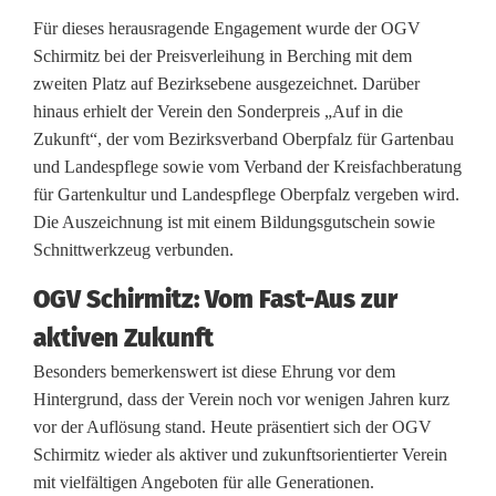
r
Für dieses herausragende Engagement wurde der OGV
m
Schirmitz bei der Preisverleihung in Berching mit dem
zweiten Platz auf Bezirksebene ausgezeichnet. Darüber
i
hinaus erhielt der Verein den Sonderpreis „Auf in die
t
Zukunft“, der vom Bezirksverband Oberpfalz für Gartenbau
und Landespflege sowie vom Verband der Kreisfachberatung
z
für Gartenkultur und Landespflege Oberpfalz vergeben wird.
e
Die Auszeichnung ist mit einem Bildungsgutschein sowie
Schnittwerkzeug verbunden.
n
OGV Schirmitz: Vom Fast-Aus zur
g
aktiven Zukunft
a
Besonders bemerkenswert ist diese Ehrung vor dem
g
Hintergrund, dass der Verein noch vor wenigen Jahren kurz
vor der Auflösung stand. Heute präsentiert sich der OGV
i
Schirmitz wieder als aktiver und zukunftsorientierter Verein
e
mit vielfältigen Angeboten für alle Generationen.