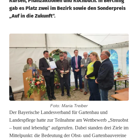
Kursen, Pflanzaktionen und Kochbuch. In Berching
gab es Platz zwei im Bezirk sowie den Sonderpreis
„Auf in die Zukunft“.
Foto: Maria Treiber
M
Der Bayerische Landesverband für Gartenbau und
Landespflege hatte zur Teilnahme am Wettbewerb „Streuobst
i
– bunt und lebendig“ aufgerufen. Dabei standen drei Ziele im
Mittelpunkt: die Bedeutung der Obst- und Gartenbauvereine
t