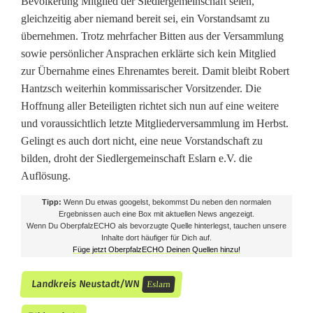
Bevölkerung Mitglied der Siedlergemeinschaft seien,
gleichzeitig aber niemand bereit sei, ein Vorstandsamt zu
übernehmen. Trotz mehrfacher Bitten aus der Versammlung
sowie persönlicher Ansprachen erklärte sich kein Mitglied
zur Übernahme eines Ehrenamtes bereit. Damit bleibt Robert
Hantzsch weiterhin kommissarischer Vorsitzender. Die
Hoffnung aller Beteiligten richtet sich nun auf eine weitere
und voraussichtlich letzte Mitgliederversammlung im Herbst.
Gelingt es auch dort nicht, eine neue Vorstandschaft zu
bilden, droht der Siedlergemeinschaft Eslarn e.V. die
Auflösung.
Tipp:
Wenn Du etwas googelst, bekommst Du neben den normalen
Ergebnissen auch eine Box mit aktuellen News angezeigt.
Wenn Du OberpfalzECHO als bevorzugte Quelle hinterlegst, tauchen unsere
Inhalte dort häufiger für Dich auf.
Füge jetzt OberpfalzECHO Deinen Quellen hinzu!
Landkreis Neustadt/WN
Eslarn