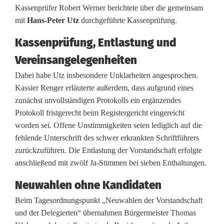
Kassenprüfer Robert Werner berichtete über die gemeinsam
o
mit
Hans-Peter Utz
durchgeführte Kassenprüfung.
r
Kassenprüfung, Entlastung und
A
Vereinsangelegenheiten
u
Dabei habe Utz insbesondere Unklarheiten angesprochen.
f
Kassier Renger erläuterte außerdem, dass aufgrund eines
zunächst unvollständigen Protokolls ein ergänzendes
l
Protokoll fristgerecht beim Registergericht eingereicht
ö
worden sei. Offene Unstimmigkeiten seien lediglich auf die
fehlende Unterschrift des schwer erkrankten Schriftführers
s
zurückzuführen. Die Entlastung der Vorstandschaft erfolgte
u
anschließend mit zwölf Ja-Stimmen bei sieben Enthaltungen.
n
Neuwahlen ohne Kandidaten
g
Beim Tagesordnungspunkt „Neuwahlen der Vorstandschaft
und der Delegierten“ übernahmen Bürgermeister Thomas