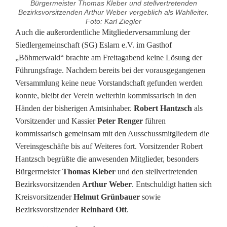
Bürgermeister Thomas Kleber und stellvertretenden
Bezirksvorsitzenden Arthur Weber vergeblich als Wahlleiter.
Foto: Karl Ziegler
S
Auch die außerordentliche Mitgliederversammlung der
Siedlergemeinschaft (SG) Eslarn e.V. im Gasthof
i
„Böhmerwald“ brachte am Freitagabend keine Lösung der
Führungsfrage. Nachdem bereits bei der vorausgegangenen
e
Versammlung keine neue Vorstandschaft gefunden werden
d
konnte, bleibt der Verein weiterhin kommissarisch in den
Händen der bisherigen Amtsinhaber.
Robert Hantzsch
als
l
Vorsitzender und Kassier
Peter Renger
führen
e
kommissarisch gemeinsam mit den Ausschussmitgliedern die
Vereinsgeschäfte bis auf Weiteres fort. Vorsitzender Robert
r
Hantzsch begrüßte die anwesenden Mitglieder, besonders
g
Bürgermeister
Thomas Kleber
und den stellvertretenden
Bezirksvorsitzenden
Arthur Weber
. Entschuldigt hatten sich
e
Kreisvorsitzender
Helmut Grünbauer
sowie
m
Bezirksvorsitzender
Reinhard Ott
.