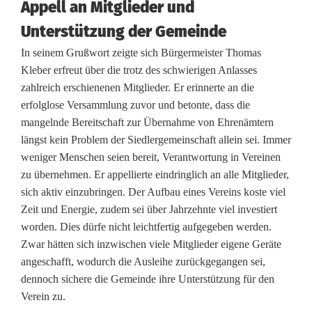
e
Appell an Mitglieder und
i
Unterstützung der Gemeinde
n
In seinem Grußwort zeigte sich Bürgermeister Thomas
Kleber erfreut über die trotz des schwierigen Anlasses
s
zahlreich erschienenen Mitglieder. Er erinnerte an die
c
erfolglose Versammlung zuvor und betonte, dass die
mangelnde Bereitschaft zur Übernahme von Ehrenämtern
h
längst kein Problem der Siedlergemeinschaft allein sei. Immer
a
weniger Menschen seien bereit, Verantwortung in Vereinen
zu übernehmen. Er appellierte eindringlich an alle Mitglieder,
f
sich aktiv einzubringen. Der Aufbau eines Vereins koste viel
t
Zeit und Energie, zudem sei über Jahrzehnte viel investiert
worden. Dies dürfe nicht leichtfertig aufgegeben werden.
i
Zwar hätten sich inzwischen viele Mitglieder eigene Geräte
n
angeschafft, wodurch die Ausleihe zurückgegangen sei,
dennoch sichere die Gemeinde ihre Unterstützung für den
E
Verein zu.