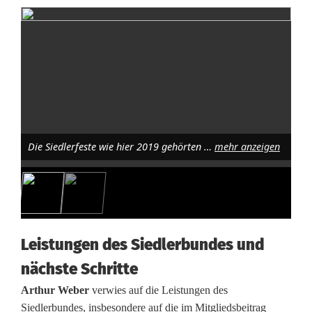
s
l
a
r
n
o
Die Siedlerfeste wie hier 2019 gehörten alljährlich zu den Jahreshighlights. Foto: Karl Ziegler
mehr anzeigen
h
n
e
V
Leistungen des Siedlerbundes und
nächste Schritte
o
Arthur Weber
verwies auf die Leistungen des
r
Siedlerbundes, insbesondere auf die im Mitgliedsbeitrag