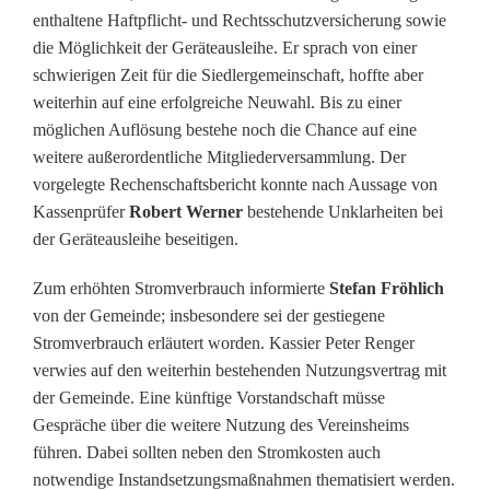
s
enthaltene Haftpflicht- und Rechtsschutzversicherung sowie
die Möglichkeit der Geräteausleihe. Er sprach von einer
t
schwierigen Zeit für die Siedlergemeinschaft, hoffte aber
a
weiterhin auf eine erfolgreiche Neuwahl. Bis zu einer
möglichen Auflösung bestehe noch die Chance auf eine
n
weitere außerordentliche Mitgliederversammlung. Der
d
vorgelegte Rechenschaftsbericht konnte nach Aussage von
Kassenprüfer
Robert Werner
bestehende Unklarheiten bei
s
der Geräteausleihe beseitigen.
c
Zum erhöhten Stromverbrauch informierte
Stefan Fröhlich
h
von der Gemeinde; insbesondere sei der gestiegene
Stromverbrauch erläutert worden. Kassier Peter Renger
a
verwies auf den weiterhin bestehenden Nutzungsvertrag mit
f
der Gemeinde. Eine künftige Vorstandschaft müsse
Gespräche über die weitere Nutzung des Vereinsheims
t
führen. Dabei sollten neben den Stromkosten auch
v
notwendige Instandsetzungsmaßnahmen thematisiert werden.