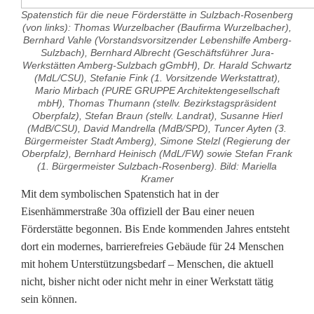
Spatenstich für die neue Förderstätte in Sulzbach-Rosenberg
(von links): Thomas Wurzelbacher (Baufirma Wurzelbacher),
Bernhard Vahle (Vorstandsvorsitzender Lebenshilfe Amberg-
Sulzbach), Bernhard Albrecht (Geschäftsführer Jura-
Werkstätten Amberg-Sulzbach gGmbH), Dr. Harald Schwartz
(MdL/CSU), Stefanie Fink (1. Vorsitzende Werkstattrat),
Mario Mirbach (PURE GRUPPE Architektengesellschaft
mbH), Thomas Thumann (stellv. Bezirkstagspräsident
Oberpfalz), Stefan Braun (stellv. Landrat), Susanne Hierl
(MdB/CSU), David Mandrella (MdB/SPD), Tuncer Ayten (3.
Bürgermeister Stadt Amberg), Simone Stelzl (Regierung der
Oberpfalz), Bernhard Heinisch (MdL/FW) sowie Stefan Frank
(1. Bürgermeister Sulzbach-Rosenberg). Bild: Mariella
Kramer
S
Mit dem symbolischen Spatenstich hat in der
Eisenhämmerstraße 30a offiziell der Bau einer neuen
p
Förderstätte begonnen. Bis Ende kommenden Jahres entsteht
dort ein modernes, barrierefreies Gebäude für 24 Menschen
a
mit hohem Unterstützungsbedarf – Menschen, die aktuell
t
nicht, bisher nicht oder nicht mehr in einer Werkstatt tätig
sein können.
e