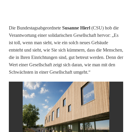
-
R
o
Die Bundestagsabgeordnete
Susanne Hierl
(CSU) hob die
s
Verantwortung einer solidarischen Gesellschaft hervor: „Es
ist toll, wenn man sieht, wie ein solch neues Gebäude
e
entsteht und sieht, wie Sie sich kümmern, dass die Menschen,
n
die in Ihren Einrichtungen sind, gut betreut werden. Denn der
Wert einer Gesellschaft zeigt sich daran, wie man mit den
b
Schwächsten in einer Gesellschaft umgeht.“
e
r
g