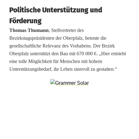
t
Politische Unterstützung und
e
Förderung
i
Thomas Thumann
, Stellvertreter des
n
Bezirkstagspräsidenten der Oberpfalz, betonte die
gesellschaftliche Relevanz des Vorhabens. Der Bezirk
S
Oberpfalz unterstützt den Bau mit 670 000 €. „Hier entsteht
u
eine tolle Möglichkeit für Menschen mit hohem
Unterstützungsbedarf, ihr Leben sinnvoll zu gestalten.“
l
z
b
a
c
h