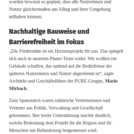
wurden bewusst so geplant, dass alle Nutzerinnen und
e
Nutzer gleichermaßen am Alltag und ihrer Umgebung
teilhaben können.
F
Nachhaltige Bauweise und
ö
Barrierefreiheit im Fokus
r
„Die Förderstätte ist ein Herzensprojekt für uns. Das spiegelt
d
sich auch in unserem Planer-Team wider. Wir wollten ein
e
Gebäude schaffen, das optimal auf die Bedürfnisse der
späteren Nutzerinnen und Nutzer abgestimmt ist“, sagte
r
Architekt und Geschäftsführer der PURE Gruppe,
Mario
s
Mirbach
.
t
Zum Spatenstich waren zahlreiche Vertreterinnen und
Vertreter aus Politik, Verwaltung und Gesellschaft
ä
gekommen. Ihre breite Unterstützung machte deutlich,
t
welche Bedeutung dem Projekt für die Region und für
Menschen mit Behinderung beigemessen wird.