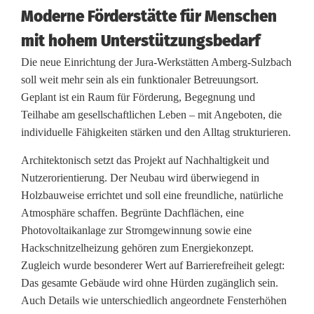
n
Moderne Förderstätte für Menschen
mit hohem Unterstützungsbedarf
s
Die neue Einrichtung der Jura-Werkstätten Amberg-Sulzbach
t
soll weit mehr sein als ein funktionaler Betreuungsort.
i
Geplant ist ein Raum für Förderung, Begegnung und
Teilhabe am gesellschaftlichen Leben – mit Angeboten, die
c
individuelle Fähigkeiten stärken und den Alltag strukturieren.
h
Architektonisch setzt das Projekt auf Nachhaltigkeit und
f
Nutzerorientierung. Der Neubau wird überwiegend in
Holzbauweise errichtet und soll eine freundliche, natürliche
ü
Atmosphäre schaffen. Begrünte Dachflächen, eine
r
Photovoltaikanlage zur Stromgewinnung sowie eine
Hackschnitzelheizung gehören zum Energiekonzept.
n
Zugleich wurde besonderer Wert auf Barrierefreiheit gelegt:
e
Das gesamte Gebäude wird ohne Hürden zugänglich sein.
Auch Details wie unterschiedlich angeordnete Fensterhöhen
u