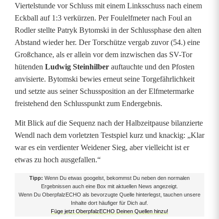
Viertelstunde vor Schluss mit einem Linksschuss nach einem
t
Eckball auf 1:3 verkürzen. Per Foulelfmeter nach Foul an
Rodler stellte Patryk Bytomski in der Schlussphase den alten
Abstand wieder her. Der Torschütze vergab zuvor (54.) eine
Großchance, als er allein vor dem inzwischen das SV-Tor
hütenden
Ludwig Steinhilber
auftauchte und den Pfosten
anvisierte. Bytomski bewies erneut seine Torgefährlichkeit
und setzte aus seiner Schussposition an der Elfmetermarke
freistehend den Schlusspunkt zum Endergebnis.
Mit Blick auf die Sequenz nach der Halbzeitpause bilanzierte
Wendl nach dem vorletzten Testspiel kurz und knackig: „Klar
war es ein verdienter Weidener Sieg, aber vielleicht ist er
etwas zu hoch ausgefallen.“
Tipp:
Wenn Du etwas googelst, bekommst Du neben den normalen
Ergebnissen auch eine Box mit aktuellen News angezeigt.
Wenn Du OberpfalzECHO als bevorzugte Quelle hinterlegst, tauchen unsere
Inhalte dort häufiger für Dich auf.
Füge jetzt OberpfalzECHO Deinen Quellen hinzu!