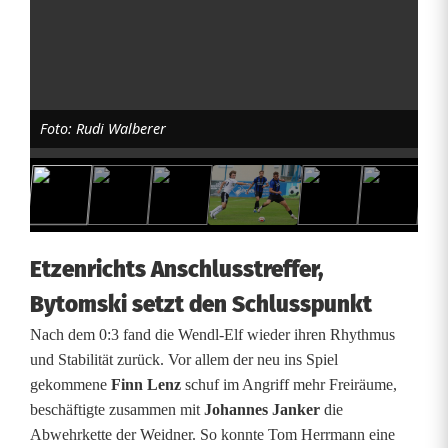
r
i
n
Foto: Rudi Walberer
E
t
z
e
Etzenrichts Anschlusstreffer,
n
Bytomski setzt den Schlusspunkt
r
Nach dem 0:3 fand die Wendl-Elf wieder ihren Rhythmus
und Stabilität zurück. Vor allem der neu ins Spiel
i
gekommene
Finn Lenz
schuf im Angriff mehr Freiräume,
c
beschäftigte zusammen mit
Johannes Janker
die
Abwehrkette der Weidner. So konnte Tom Herrmann eine
h