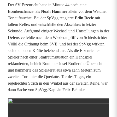
h
Der SV Etzenricht hatte in Minute 44 noch eine
Bombenchance, als
Noah Hammer
allein vor dem Weidner
d
Tor auftauchte. Bei der SpVgg reagierte
Edin Becic
mit
e
tollem Reflex und entschärfte den Abschluss in letzter
Sekunde. Aufgrund einiger Wechsel und Umstellungen in der
r
Defensive fehlte nach dem Wiederanpfiff von Schiedsrichter
P
Völkl die Ordnung beim SVE, und bei der SpVgg wirkten
sich die neuen Kräfte belebend aus. Als die Etzenrichter
a
Spieler nach einer Strafraumsituation ein Handspiel
u
reklamierten, behielt Routinier Josef Rodler die Übersicht
und hämmerte das Spielgerät aus etwa zehn Metern zum
s
zweiten Tor unter die Querlatte. Tor des Tages, ein
e
regelrechter Strich in den Winkel aus der zweiten Reihe, war
dann Sache von SpVgg-Kapitän Felix Behnke.
k
l
a