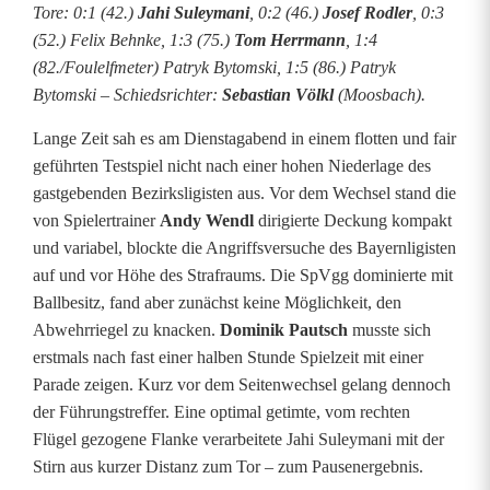
i
Tore: 0:1 (42.)
Jahi Suleymani
, 0:2 (46.)
Josef Rodler
, 0:3
(52.) Felix Behnke, 1:3 (75.)
Tom Herrmann
, 1:4
d
(82./Foulelfmeter) Patryk Bytomski, 1:5 (86.) Patryk
e
Bytomski – Schiedsrichter:
Sebastian Völkl
(Moosbach).
n
Lange Zeit sah es am Dienstagabend in einem flotten und fair
geführten Testspiel nicht nach einer hohen Niederlage des
s
gastgebenden Bezirksligisten aus. Vor dem Wechsel stand die
i
von Spielertrainer
Andy Wendl
dirigierte Deckung kompakt
und variabel, blockte die Angriffsversuche des Bayernligisten
e
auf und vor Höhe des Strafraums. Die SpVgg dominierte mit
g
Ballbesitz, fand aber zunächst keine Möglichkeit, den
Abwehrriegel zu knacken.
Dominik Pautsch
musste sich
t
erstmals nach fast einer halben Stunde Spielzeit mit einer
n
Parade zeigen. Kurz vor dem Seitenwechsel gelang dennoch
der Führungstreffer. Eine optimal getimte, vom rechten
a
Flügel gezogene Flanke verarbeitete Jahi Suleymani mit der
c
Stirn aus kurzer Distanz zum Tor – zum Pausenergebnis.