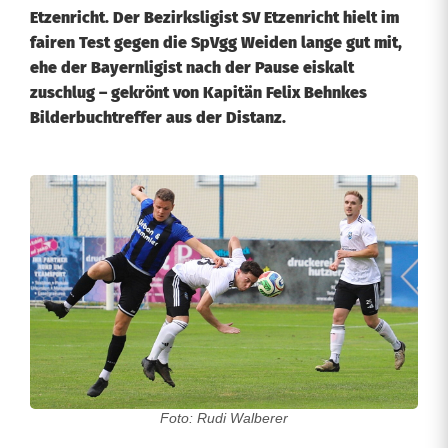
Etzenricht. Der Bezirksligist SV Etzenricht hielt im
fairen Test gegen die SpVgg Weiden lange gut mit,
ehe der Bayernligist nach der Pause eiskalt
zuschlug – gekrönt von Kapitän Felix Behnkes
Bilderbuchtreffer aus der Distanz.
S
p
V
g
g
W
e
Foto: Rudi Walberer