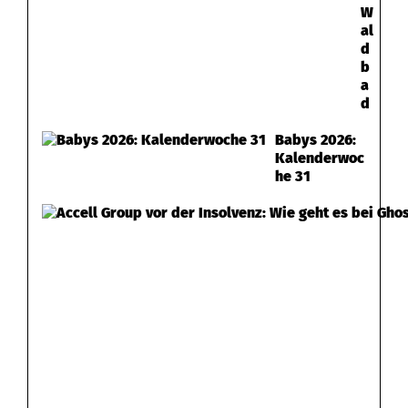
W
al
d
b
a
d
Babys 2026:
Kalenderwoc
he 31