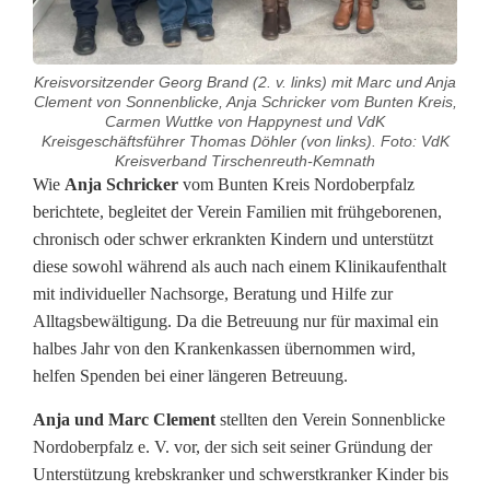
Kreisvorsitzender Georg Brand (2. v. links) mit Marc und Anja
Clement von Sonnenblicke, Anja Schricker vom Bunten Kreis,
Carmen Wuttke von Happynest und VdK
Kreisgeschäftsführer Thomas Döhler (von links). Foto: VdK
Kreisverband Tirschenreuth-Kemnath
V
Wie
Anja Schricker
vom Bunten Kreis Nordoberpfalz
berichtete, begleitet der Verein Familien mit frühgeborenen,
d
chronisch oder schwer erkrankten Kindern und unterstützt
diese sowohl während als auch nach einem Klinikaufenthalt
K
mit individueller Nachsorge, Beratung und Hilfe zur
u
Alltagsbewältigung. Da die Betreuung nur für maximal ein
halbes Jahr von den Krankenkassen übernommen wird,
n
helfen Spenden bei einer längeren Betreuung.
t
Anja und Marc Clement
stellten den Verein Sonnenblicke
e
Nordoberpfalz e. V. vor, der sich seit seiner Gründung der
Unterstützung krebskranker und schwerstkranker Kinder bis
r