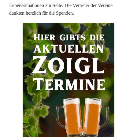
Lebenssituationen zur Seite. Die Vertreter der Vereine
e
dankten herzlich für die Spenden.
P
r
o
j
e
k
t
e
i
n