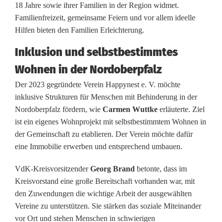
18 Jahre sowie ihrer Familien in der Region widmet.
s
Familienfreizeit, gemeinsame Feiern und vor allem ideelle
Hilfen bieten den Familien Erleichterung.
t
ü
Inklusion und selbstbestimmtes
Wohnen in der Nordoberpfalz
t
Der 2023 gegründete Verein Happynest e. V. möchte
z
inklusive Strukturen für Menschen mit Behinderung in der
t
Nordoberpfalz fördern, wie
Carmen Wuttke
erläuterte. Ziel
ist ein eigenes Wohnprojekt mit selbstbestimmtem Wohnen in
s
der Gemeinschaft zu etablieren. Der Verein möchte dafür
o
eine Immobilie erwerben und entsprechend umbauen.
z
VdK-Kreisvorsitzender
Georg Brand
betonte, dass im
Kreisvorstand eine große Bereitschaft vorhanden war, mit
i
den Zuwendungen die wichtige Arbeit der ausgewählten
a
Vereine zu unterstützen. Sie stärken das soziale Miteinander
vor Ort und stehen Menschen in schwierigen
l