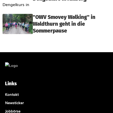
"OWV Smovey Walking" in
Waldthurn geht in die
Sommerpause
Links
Kontakt
Newsticker
Jobbörse