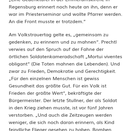
t
Regensburg erinnert noch heute an ihn, denn er
u
war im Priesterseminar und wollte Pfarrer werden.
An die Front musste er trotzdem.“
l
l
Am Volkstrauertag gelte es, „gemeinsam zu
gedenken, zu erinnern und zu mahnen“. Prechtl
n
verwies auf den Spruch auf der Fahne der
:
örtlichen Soldatenkameradschaft „Mortui viventes
obligant“ (Die Toten mahnen die Lebenden). Und
B
zwar zu Frieden, Demokratie und Gerechtigkeit.
ü
„Für den einzelnen Menschen ist gewiss
Gesundheit das größte Gut. Für ein Volk ist
r
Frieden der größte Wert“, bekräftigte der
g
Bürgermeister. Der letzte Stullner, der als Soldat
in den Krieg ziehen musste, ist vor fünf Jahren
e
verstorben. „Und auch die Zeitzeugen werden
r
weniger, die sich noch daran erinnern, als Kind
feindliche Flieger gesehen zu haben, Bomben