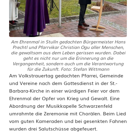
Am Ehrenmal in Stulln gedachten Bürgermeister Hans
Prechtl und Pfarrvikar Christian Ogu aller Menschen,
die gewaltsam aus dem Leben gerissen wurden. Dabei
geht es nicht nur um die Erinnerung an die
Vergangenheit, sondern auch um die Verantwortung
für die Zukunft. Foto: Stefan Wittmann
V
Am Volkstrauertag gedachten Pfarrei, Gemeinde
und Vereine nach dem Gottesdienst in der St.-
o
Barbara-Kirche in einer würdigen Feier vor dem
Ehrenmal der Opfer von Krieg und Gewalt. Eine
l
Abordnung der Musikkapelle Schwarzenfeld
k
umrahmte die Zeremonie mit Chorälen. Beim Lied
vom guten Kameraden und bei gesenkten Fahnen
s
wurden drei Salutschüsse abgefeuert.
t