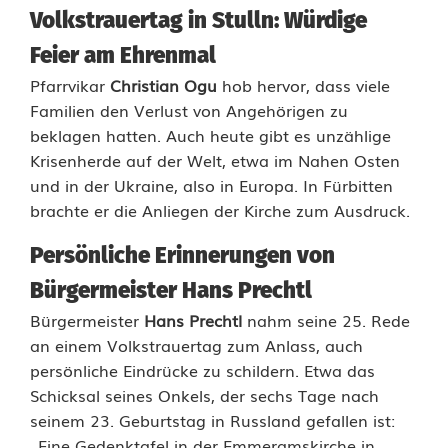
Volkstrauertag in Stulln: Würdige
r
Feier am Ehrenmal
a
Pfarrvikar
Christian Ogu
hob hervor, dass viele
u
Familien den Verlust von Angehörigen zu
beklagen hatten. Auch heute gibt es unzählige
e
Krisenherde auf der Welt, etwa im Nahen Osten
r
und in der Ukraine, also in Europa. In Fürbitten
brachte er die Anliegen der Kirche zum Ausdruck.
t
Persönliche Erinnerungen von
a
Bürgermeister Hans Prechtl
g
Bürgermeister
Hans Prechtl
nahm seine 25. Rede
i
an einem Volkstrauertag zum Anlass, auch
n
persönliche Eindrücke zu schildern. Etwa das
Schicksal seines Onkels, der sechs Tage nach
S
seinem 23. Geburtstag in Russland gefallen ist:
„Eine Gedenktafel in der Emmeramskirche in