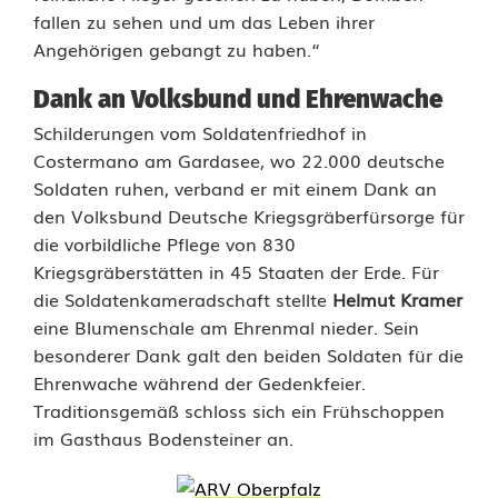
m
fallen zu sehen und um das Leben ihrer
e
Angehörigen gebangt zu haben.“
i
Dank an Volksbund und Ehrenwache
Schilderungen vom Soldatenfriedhof in
s
Costermano am Gardasee, wo 22.000 deutsche
t
Soldaten ruhen, verband er mit einem Dank an
den Volksbund Deutsche Kriegsgräberfürsorge für
e
die vorbildliche Pflege von 830
r
Kriegsgräberstätten in 45 Staaten der Erde. Für
die Soldatenkameradschaft stellte
Helmut Kramer
h
eine Blumenschale am Ehrenmal nieder. Sein
ä
besonderer Dank galt den beiden Soldaten für die
Ehrenwache während der Gedenkfeier.
l
Traditionsgemäß schloss sich ein Frühschoppen
t
im Gasthaus Bodensteiner an.
s