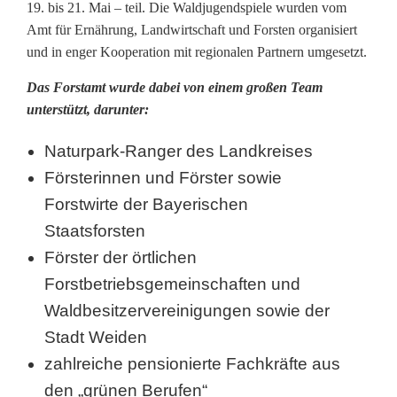
19. bis 21. Mai – teil. Die Waldjugendspiele wurden vom
s
Amt für Ernährung, Landwirtschaft und Forsten organisiert
und in enger Kooperation mit regionalen Partnern umgesetzt.
p
Das Forstamt wurde dabei von einem großen Team
i
unterstützt, darunter:
e
Naturpark-Ranger des Landkreises
l
Försterinnen und Förster sowie
e
Forstwirte der Bayerischen
i
Staatsforsten
Förster der örtlichen
n
Forstbetriebsgemeinschaften und
R
Waldbesitzervereinigungen sowie der
u
Stadt Weiden
p
zahlreiche pensionierte Fachkräfte aus
den „grünen Berufen“