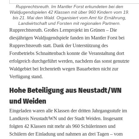
Rupprechtsreuth. Im Mantler Forst erkundeten bei den
Waldjugendspielen 42 Klassen mit über 960 Kindern vom 19.
bis 21. Mai den Wald. Organisiert vom Amt für Ernährung,
Landwirtschaft und Forsten mit regionalen Partnern.
W
Rupprechtsreuth. Großes Lernprojekt im Grünen – Die
diesjährigen Waldjugendspiele fanden im Mantler Forst bei
a
Rupprechtsreuth statt. Dank der Unterstützung des
Forstbetriebs Schnaittenbach konnte die Veranstaltung dort
l
erfolgreich durchgeführt werden, nachdem das sonst genutzte
d
Waldgebiet bei Irchenrieth wegen Bauarbeiten nicht zur
Verfügung stand.
j
u
Hohe Beteiligung aus Neustadt/WN
und Weiden
g
Eingeladen waren alle Klassen der dritten Jahrgangsstufe im
e
Landkreis Neustadt/WN und der Stadt Weiden. Insgesamt
n
folgten 42 Klassen mit mehr als 960 Schülerinnen und
Schülern der Einladung und nahmen an drei Tagen – vom
d