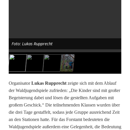
b
e
g
e
Foto: Lukas Rupprecht
i
s
t
e
Organisator
Lukas Rupprecht
zeigte sich mit dem Ablauf
r
der Waldjugendspiele zufrieden: „Die Kinder sind mit großer
Begeisterung dabei und lösen die gestellten Aufgaben mit
n
großem Geschick.“ Die teilnehmenden Klassen wurden über
ü
die drei Tage gestaffelt, sodass jede Gruppe ausreichend Zeit
an den Stationen hatte. Für das Forstamt bedeuteten die
b
Waldjugendspiele außerdem eine Gelegenheit, die Bedeutung