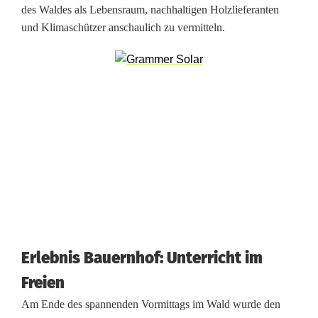
des Waldes als Lebensraum, nachhaltigen Holzlieferanten
e
und Klimaschützer anschaulich zu vermitteln.
r
9
6
0
K
i
n
d
e
Erlebnis Bauernhof: Unterricht im
Freien
r
Am Ende des spannenden Vormittags im Wald wurde den