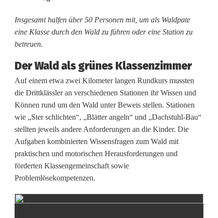
p
r
Insgesamt halfen über 50 Personen mit, um als Waldpate
eine Klasse durch den Wald zu führen oder eine Station zu
e
betreuen.
c
Der Wald als grünes Klassenzimmer
h
Auf einem etwa zwei Kilometer langen Rundkurs mussten
t
die Drittklässler an verschiedenen Stationen ihr Wissen und
Können rund um den Wald unter Beweis stellen. Stationen
s
wie „Ster schlichten“, „Blätter angeln“ und „Dachstuhl-Bau“
r
stellten jeweils andere Anforderungen an die Kinder. Die
Aufgaben kombinierten Wissensfragen zum Wald mit
e
praktischen und motorischen Herausforderungen und
u
förderten Klassengemeinschaft sowie
Problemlösekompetenzen.
t
h