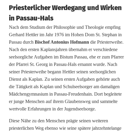
r
Priesterlicher Werdegang und Wirken
j
in Passau-Hals
u
Nach dem Studium der Philosophie und Theologie empfing
Gerhard Hettler im Jahr 1976 im Hohen Dom St. Stephan in
b
Passau durch
Bischof Antonius Hofmann
die Priesterweihe.
i
Nach den ersten Kaplansjahren übernahm er verschiedene
seelsorgliche Aufgaben im Bistum Passau, ehe er zum Pfarrer
l
der Pfarrei St. Georg in Passau-Hals ernannt wurde. Nach
ä
seiner Priesterweihe begann Hettler seinen seelsorglichen
Dienst als Kaplan. Zu seinen ersten Aufgaben gehörte auch
u
die Tätigkeit als Kaplan und Schulseelsorger am damaligen
m
Mädchengymnasium in Passau-Freudenhain. Dort begleitete
er junge Menschen auf ihrem Glaubensweg und sammelte
i
wertvolle Erfahrungen in der Jugendseelsorge.
n
Diese Nähe zu den Menschen prägte seinen weiteren
E
priesterlichen Weg ebenso wie seine spätere jahrzehntelange