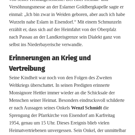
Versöhnungsmesse an der Eslarner Goldbergkapelle sagte er
e
einmal: „Ich bin zwar in Weiden geboren, aber auch ich habe
r
Wurzeln nahe Eslarn in Eisendorf.“ Mit einem Schmunzeln
erzählt er, dass sich auf der Heimfahrt von der Oberpfalz
f
nach Passau an der Landkreisgrenze sein Dialekt ganz von
e
selbst ins Niederbayerische verwandle.
i
Erinnerungen an Krieg und
e
Vertreibung
Seine Kindheit war noch von den Folgen des Zweiten
r
Weltkriegs überschattet. In seinen Predigten erinnerte
t
Monsignore Hettler immer wieder an die Schicksale der
Menschen seiner Heimat. Besonders eindrucksvoll schilderte
g
er nach Aussagen seines Onkels
Wenzl Schmidt
die
o
Sprengung der Pfarrkirche von Eisendorf am Karfreitag
1954, genau um 15 Uhr. Dieses Ereignis blieb vielen
l
Heimatvertriebenen unvergessen. Sein Onkel, der unmittelbar