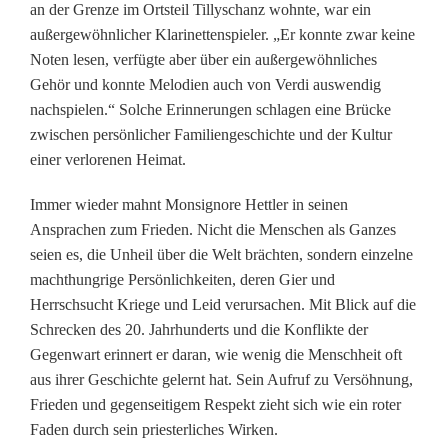
d
an der Grenze im Ortsteil Tillyschanz wohnte, war ein
außergewöhnlicher Klarinettenspieler. „Er konnte zwar keine
e
Noten lesen, verfügte aber über ein außergewöhnliches
n
Gehör und konnte Melodien auch von Verdi auswendig
nachspielen.“ Solche Erinnerungen schlagen eine Brücke
e
zwischen persönlicher Familiengeschichte und der Kultur
s
einer verlorenen Heimat.
P
Immer wieder mahnt Monsignore Hettler in seinen
Ansprachen zum Frieden. Nicht die Menschen als Ganzes
r
seien es, die Unheil über die Welt brächten, sondern einzelne
i
machthungrige Persönlichkeiten, deren Gier und
Herrschsucht Kriege und Leid verursachen. Mit Blick auf die
e
Schrecken des 20. Jahrhunderts und die Konflikte der
s
Gegenwart erinnert er daran, wie wenig die Menschheit oft
aus ihrer Geschichte gelernt hat. Sein Aufruf zu Versöhnung,
t
Frieden und gegenseitigem Respekt zieht sich wie ein roter
e
Faden durch sein priesterliches Wirken.