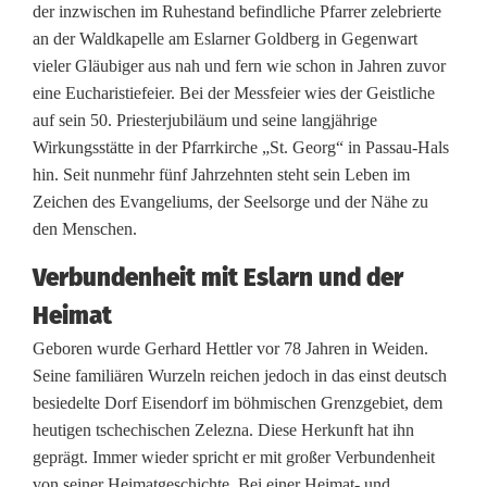
der inzwischen im Ruhestand befindliche Pfarrer zelebrierte
s
an der Waldkapelle am Eslarner Goldberg in Gegenwart
vieler Gläubiger aus nah und fern wie schon in Jahren zuvor
i
eine Eucharistiefeier. Bei der Messfeier wies der Geistliche
g
auf sein 50. Priesterjubiläum und seine langjährige
Wirkungsstätte in der Pfarrkirche „St. Georg“ in Passau-Hals
n
hin. Seit nunmehr fünf Jahrzehnten steht sein Leben im
o
Zeichen des Evangeliums, der Seelsorge und der Nähe zu
den Menschen.
r
Verbundenheit mit Eslarn und der
e
Heimat
H
Geboren wurde Gerhard Hettler vor 78 Jahren in Weiden.
e
Seine familiären Wurzeln reichen jedoch in das einst deutsch
t
besiedelte Dorf Eisendorf im böhmischen Grenzgebiet, dem
heutigen tschechischen Zelezna. Diese Herkunft hat ihn
t
geprägt. Immer wieder spricht er mit großer Verbundenheit
l
von seiner Heimatgeschichte. Bei einer Heimat- und