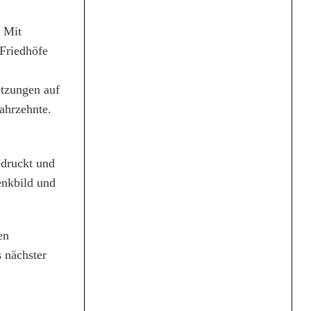
 Mit
 Friedhöfe
etzungen auf
ahrzehnte.
edruckt und
enkbild und
en
 nächster