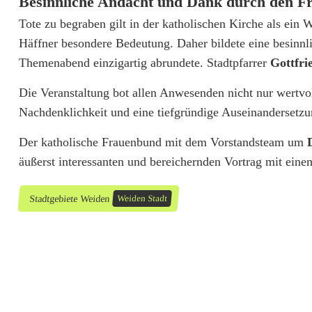
Besinnliche Andacht und Dank durch den 
t
Tote zu begraben gilt in der katholischen Kirche als ei
u
Häffner besondere Bedeutung. Daher bildete eine besinn
r
Themenabend einzigartig abrundete. Stadtpfarrer
Gottfri
b
Die Veranstaltung bot allen Anwesenden nicht nur wertv
e
Nachdenklichkeit und eine tiefgründige Auseinandersetz
g
Der katholische Frauenbund mit dem Vorstandsteam um
e
äußerst interessanten und bereichernden Vortrag mit ein
i
Stadtgebiete Weiden
Weiden Stadt
s
t
e
r