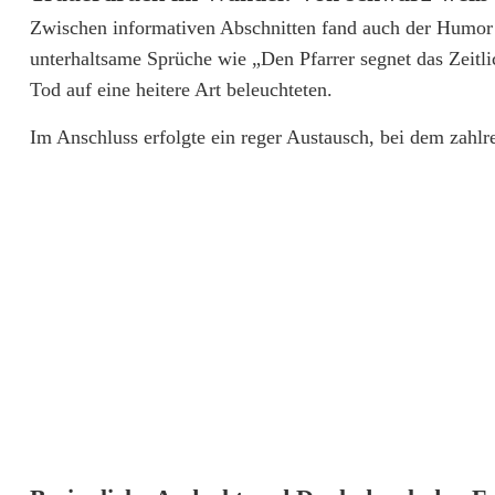
Zwischen informativen Abschnitten fand auch der Humor 
t
unterhaltsame Sprüche wie „Den Pfarrer segnet das Zeitli
a
Tod auf eine heitere Art beleuchteten.
t
Im Anschluss erfolgte ein reger Austausch, bei dem zahl
t
u
n
g
s
k
u
l