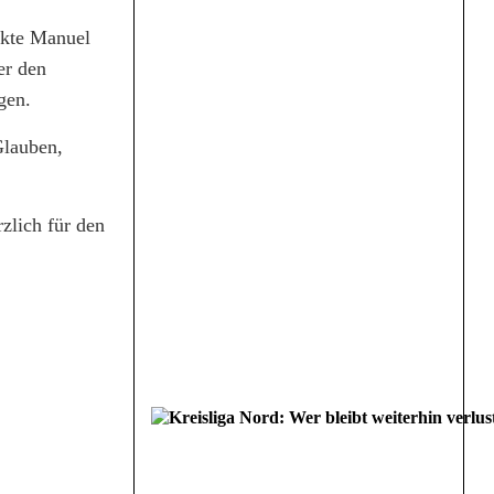
nkte Manuel
er den
gen.
Glauben,
zlich für den