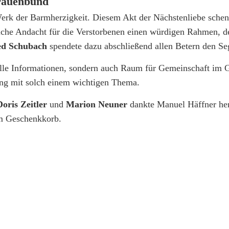
Frauenbund
n Werk der Barmherzigkeit. Diesem Akt der Nächstenliebe sche
liche Andacht für die Verstorbenen einen würdigen Rahmen, d
ed Schubach
spendete dazu abschließend allen Betern den Se
olle Informationen, sondern auch Raum für Gemeinschaft im 
ung mit solch einem wichtigen Thema.
Doris Zeitler
und
Marion Neuner
dankte Manuel Häffner her
em Geschenkkorb.