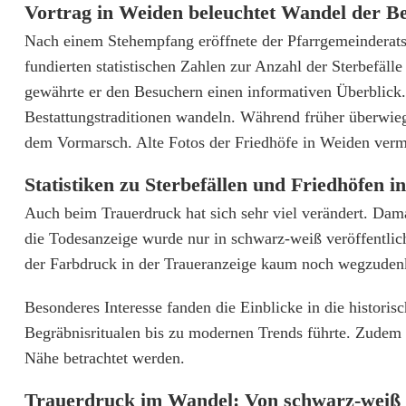
Vortrag in Weiden beleuchtet Wandel der Be
t
Nach einem Stehempfang eröffnete der Pfarrgemeinderats
r
fundierten statistischen Zahlen zur Anzahl der Sterbefäll
e
gewährte er den Besuchern einen informativen Überblick. 
Bestattungstraditionen wandeln. Während früher überwieg
i
dem Vormarsch. Alte Fotos der Friedhöfe in Weiden vermi
s
Statistiken zu Sterbefällen und Friedhöfen 
e
Auch beim Trauerdruck hat sich sehr viel verändert. Dam
d
die Todesanzeige wurde nur in schwarz-weiß veröffentlic
e
der Farbdruck in der Traueranzeige kaum noch wegzuden
r
Besonderes Interesse fanden die Einblicke in die historisc
B
Begräbnisritualen bis zu modernen Trends führte. Zudem
Nähe betrachtet werden.
e
Trauerdruck im Wandel: Von schwarz-weiß
s