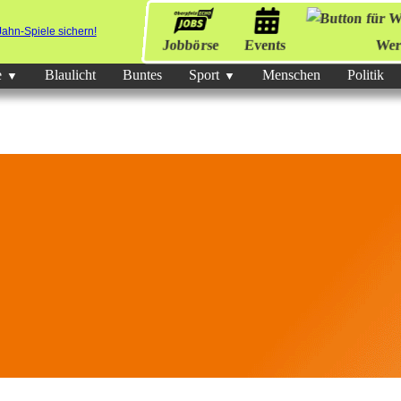
Jobbörse
Events
Wer
e
Blaulicht
Buntes
Sport
Menschen
Politik