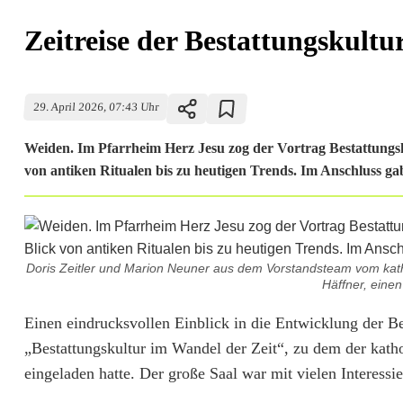
Zeitreise der Bestattungskultu
29. April 2026, 07:43 Uhr
Weiden. Im Pfarrheim Herz Jesu zog der Vortrag Bestattungsk
von antiken Ritualen bis zu heutigen Trends. Im Anschluss g
Doris Zeitler und Marion Neuner aus dem Vorstandsteam vom kat
Häffner, eine
Z
Einen eindrucksvollen Einblick in die Entwicklung der Be
„Bestattungskultur im Wandel der Zeit“, zu dem der kath
e
eingeladen hatte. Der große Saal war mit vielen Interessie
i