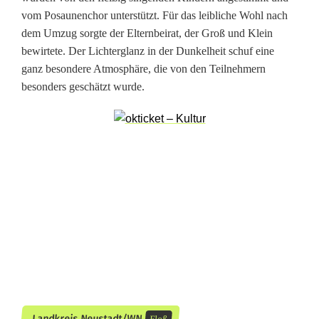
l
vom Posaunenchor unterstützt. Für das leibliche Wohl nach
dem Umzug sorgte der Elternbeirat, der Groß und Klein
o
bewirtete. Der Lichterglanz in der Dunkelheit schuf eine
ß
ganz besondere Atmosphäre, die von den Teilnehmern
besonders geschätzt wurde.
m
i
t
L
a
t
e
r
n
Landkreis Neustadt/WN