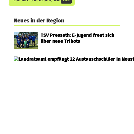
Floß
e
n
Neues in der Region
u
TSV Pressath: E-Jugend freut sich
n
über neue Trikots
d
G
e
s
a
n
g