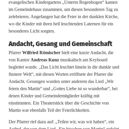
i
evangelischen Kindergartens „Unterm Regenbogen“ kamen
im Gemeindehaus zusammen, um diesen besonderen Tag zu
n
zelebrieren. Angefangen hat die Feier in der dunklen Kirche,
d
wo die Kinder mit ihren hell leuchtenden Laternen für ein
besonderes Licht sorgten.
e
r
Andacht, Gesang und Gemeinschaft
Pfarrer
Wilfried Römischer
hielt eine kurze Andacht, die
f
von Kantor
Andreas Kunz
musikalisch am Keyboard
e
begleitet wurde. „Das Licht leuchtet hinein in die dunkle und
finstere Welt“, mit diesen Worten eröffnete der Pfarrer die
i
Andacht. Gesungen wurden unter anderem das Lied „Wir
e
feiern den Martin“ und „Gottes Liebe ist so wunderbar“, bei
denen Kinder und Gemeindemitglieder kräftig mit
r
einstimmten. Ein Theaterstück über die Geschichte von
n
Martin war ebenfalls Teil der Feierlichkeiten.
M
Der Pfarrer rief dazu auf: „Teilen wir, was wir haben“, ein
Aufruf, der von dem Lied „Ein bisschen von Martin“ gefolgt