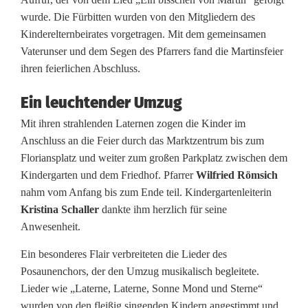
a
wurde. Die Fürbitten wurden von den Mitgliedern des
r
Kinderelternbeirates vorgetragen. Mit dem gemeinsamen
Vaterunser und dem Segen des Pfarrers fand die Martinsfeier
t
ihren feierlichen Abschluss.
i
Ein leuchtender Umzug
n
Mit ihren strahlenden Laternen zogen die Kinder im
s
Anschluss an die Feier durch das Marktzentrum bis zum
Floriansplatz und weiter zum großen Parkplatz zwischen dem
t
Kindergarten und dem Friedhof. Pfarrer
Wilfried Römsich
a
nahm vom Anfang bis zum Ende teil. Kindergartenleiterin
Kristina Schaller
dankte ihm herzlich für seine
g
Anwesenheit.
i
Ein besonderes Flair verbreiteten die Lieder des
n
Posaunenchors, der den Umzug musikalisch begleitete.
Lieder wie „Laterne, Laterne, Sonne Mond und Sterne“
F
wurden von den fleißig singenden Kindern angestimmt und