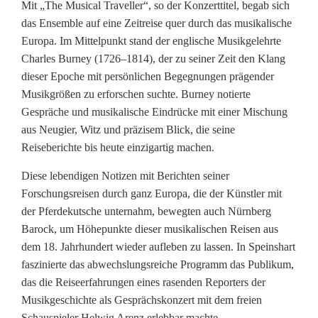
Mit „The Musical Traveller“, so der Konzerttitel, begab sich
i
das Ensemble auf eine Zeitreise quer durch das musikalische
Europa. Im Mittelpunkt stand der englische Musikgelehrte
s
Charles Burney (1726–1814), der zu seiner Zeit den Klang
t
dieser Epoche mit persönlichen Begegnungen prägender
Musikgrößen zu erforschen suchte. Burney notierte
e
Gespräche und musikalische Eindrücke mit einer Mischung
r
aus Neugier, Witz und präzisem Blick, die seine
Reiseberichte bis heute einzigartig machen.
t
Diese lebendigen Notizen mit Berichten seiner
P
Forschungsreisen durch ganz Europa, die der Künstler mit
u
der Pferdekutsche unternahm, bewegten auch Nürnberg
Barock, um Höhepunkte dieser musikalischen Reisen aus
b
dem 18. Jahrhundert wieder aufleben zu lassen. In Speinshart
l
faszinierte das abwechslungsreiche Programm das Publikum,
das die Reiseerfahrungen eines rasenden Reporters der
i
Musikgeschichte als Gesprächskonzert mit dem freien
Schauspieler Helwig Arenz erlebbar machte.