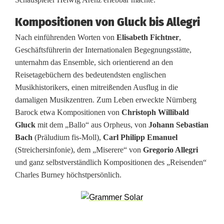
k
u
Kompositionen von Gluck bis Allegri
m
Nach einführenden Worten von
Elisabeth Fichtner
,
Geschäftsführerin der Internationalen Begegnungsstätte,
i
unternahm das Ensemble, sich orientierend an den
n
Reisetagebüchern des bedeutendsten englischen
Musikhistorikers, einen mitreißenden Ausflug in die
S
damaligen Musikzentren. Zum Leben erweckte Nürnberg
p
Barock etwa Kompositionen von
Christoph Willibald
Gluck
mit dem „Ballo“ aus Orpheus, von
Johann Sebastian
e
Bach
(Präludium fis-Moll),
Carl Philipp Emanuel
(Streichersinfonie), dem „Miserere“ von
Gregorio Allegri
i
und ganz selbstverständlich Kompositionen des „Reisenden“
n
Charles Burney höchstpersönlich.
s
h