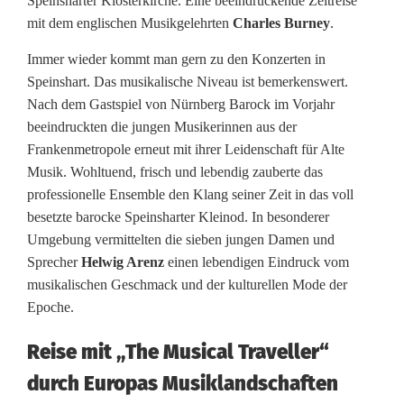
Speinsharter Klosterkirche. Eine beeindruckende Zeitreise
r
mit dem englischen Musikgelehrten
Charles Burney
.
g
Immer wieder kommt man gern zu den Konzerten in
Speinshart. Das musikalische Niveau ist bemerkenswert.
B
Nach dem Gastspiel von Nürnberg Barock im Vorjahr
a
beeindruckten die jungen Musikerinnen aus der
Frankenmetropole erneut mit ihrer Leidenschaft für Alte
r
Musik. Wohltuend, frisch und lebendig zauberte das
o
professionelle Ensemble den Klang seiner Zeit in das voll
besetzte barocke Speinsharter Kleinod. In besonderer
c
Umgebung vermittelten die sieben jungen Damen und
k
Sprecher
Helwig Arenz
einen lebendigen Eindruck vom
musikalischen Geschmack und der kulturellen Mode der
b
Epoche.
e
Reise mit „The Musical Traveller“
g
durch Europas Musiklandschaften
e