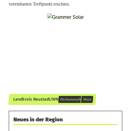
vereinbarten Treffpunkt erschien.
/
W
u
r
z
/
W
i
l
Landkreis Neustadt/WN
Püchersreuth
Wurz
d
e
Neues in der Region
n