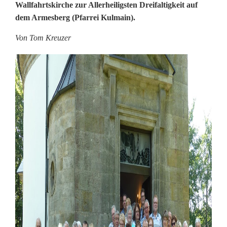
Wallfahrtskirche zur Allerheiligsten Dreifaltigkeit auf
r
dem Armesberg (Pfarrei Kulmain).
r
Von Tom Kreuzer
w
a
l
l
f
a
h
r
t
d