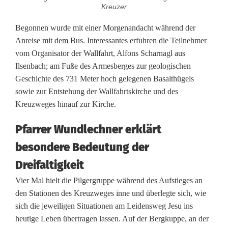
g
Kreuzer
e
Begonnen wurde mit einer Morgenandacht während der
m
Anreise mit dem Bus. Interessantes erfuhren die Teilnehmer
vom Organisator der Wallfahrt, Alfons Scharnagl aus
e
Ilsenbach; am Fuße des Armesberges zur geologischen
i
Geschichte des 731 Meter hoch gelegenen Basalthügels
sowie zur Entstehung der Wallfahrtskirche und des
n
Kreuzweges hinauf zur Kirche.
s
Pfarrer Wundlechner erklärt
c
besondere Bedeutung der
h
Dreifaltigkeit
a
Vier Mal hielt die Pilgergruppe während des Aufstieges an
den Stationen des Kreuzweges inne und überlegte sich, wie
f
sich die jeweiligen Situationen am Leidensweg Jesu ins
t
heutige Leben übertragen lassen. Auf der Bergkuppe, an der