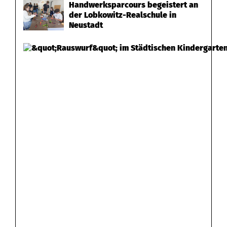
Handwerksparcours begeistert an
a
der Lobkowitz-Realschule in
Neustadt
u