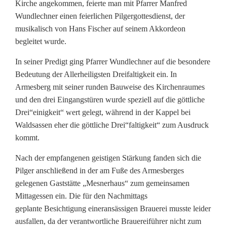
Kirche angekommen, feierte man mit Pfarrer Manfred
P
Wundlechner einen feierlichen Pilgergottesdienst, der
ü
musikalisch von Hans Fischer auf seinem Akkordeon
begleitet wurde.
c
In seiner Predigt ging Pfarrer Wundlechner auf die besondere
h
Bedeutung der Allerheiligsten Dreifaltigkeit ein. In
e
Armesberg mit seiner runden Bauweise des Kirchenraumes
und den drei Eingangstüren wurde speziell auf die göttliche
r
Drei“einigkeit“ wert gelegt, während in der Kappel bei
s
Waldsassen eher die göttliche Drei“faltigkeit“ zum Ausdruck
kommt.
r
Nach der empfangenen geistigen Stärkung fanden sich die
e
Pilger anschließend in der am Fuße des Armesberges
u
gelegenen Gaststätte „Mesnerhaus“ zum gemeinsamen
Mittagessen ein. Die für den Nachmittags
t
geplante Besichtigung eineransässigen Brauerei musste leider
h
ausfallen, da der verantwortliche Brauereiführer nicht zum