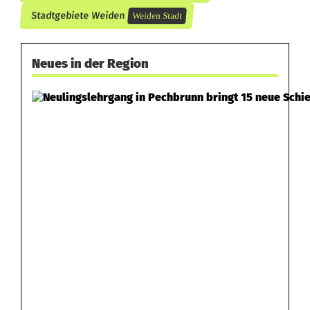
g
Stadtgebiete Weiden
Weiden Stadt
Neues in der Region