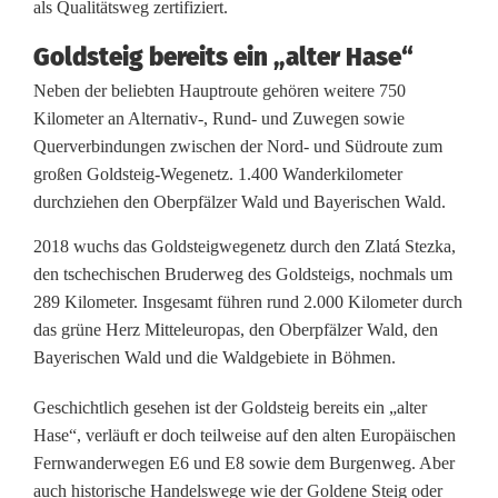
als Qualitätsweg zertifiziert.
r
Goldsteig bereits ein „alter Hase“
W
Neben der beliebten Hauptroute gehören weitere 750
a
Kilometer an Alternativ-, Rund- und Zuwegen sowie
Querverbindungen zwischen der Nord- und Südroute zum
n
großen Goldsteig-Wegenetz. 1.400 Wanderkilometer
durchziehen den Oberpfälzer Wald und Bayerischen Wald.
d
e
2018 wuchs das Goldsteigwegenetz durch den Zlatá Stezka,
den tschechischen Bruderweg des Goldsteigs, nochmals um
r
289 Kilometer. Insgesamt führen rund 2.000 Kilometer durch
s
das grüne Herz Mitteleuropas, den Oberpfälzer Wald, den
Bayerischen Wald und die Waldgebiete in Böhmen.
a
Geschichtlich gesehen ist der Goldsteig bereits ein „alter
i
Hase“, verläuft er doch teilweise auf den alten Europäischen
s
Fernwanderwegen E6 und E8 sowie dem Burgenweg. Aber
auch historische Handelswege wie der Goldene Steig oder