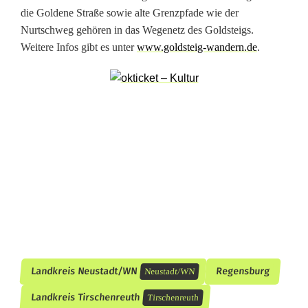
o
die Goldene Straße sowie alte Grenzpfade wie der
n
Nurtschweg gehören in das Wegenetz des Goldsteigs.
Weitere Infos gibt es unter
www.goldsteig-wandern.de
.
a
m
G
o
l
d
s
t
e
Landkreis Neustadt/WN
Regensburg
Neustadt/WN
i
Landkreis Tirschenreuth
Tirschenreuth