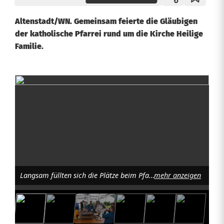
Altenstadt/WN. Gemeinsam feierte die Gläubigen
der katholische Pfarrei rund um die Kirche Heilige
Familie.
A
l
t
e
n
Langsam füllten sich die Plätze beim Pfarrfest. Foto: Johann
mehr anzeigen
s
t
a