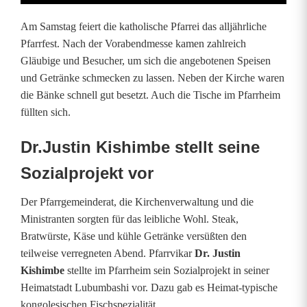
d
Am Samstag feiert die katholische Pfarrei das alljährliche
t
Pfarrfest. Nach der Vorabendmesse kamen zahlreich
Gläubige und Besucher, um sich die angebotenen Speisen
t
und Getränke schmecken zu lassen. Neben der Kirche waren
r
die Bänke schnell gut besetzt. Auch die Tische im Pfarrheim
füllten sich.
i
f
Dr.Justin Kishimbe stellt seine
f
Sozialprojekt vor
t
Der Pfarrgemeinderat, die Kirchenverwaltung und die
Ministranten sorgten für das leibliche Wohl. Steak,
L
Bratwürste, Käse und kühle Getränke versüßten den
u
teilweise verregneten Abend. Pfarrvikar
Dr. Justin
Kishimbe
stellte im Pfarrheim sein Sozialprojekt in seiner
b
Heimatstadt Lubumbashi vor. Dazu gab es Heimat-typische
u
kongolesischen Fischspezialität.