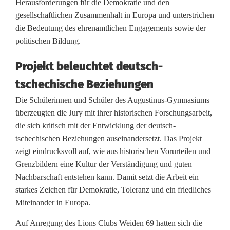
a
Herausforderungen für die Demokratie und den
gesellschaftlichen Zusammenhalt in Europa und unterstrichen
s
die Bedeutung des ehrenamtlichen Engagements sowie der
i
politischen Bildung.
u
Projekt beleuchtet deutsch-
m
tschechische Beziehungen
W
Die Schülerinnen und Schüler des Augustinus-Gymnasiums
überzeugten die Jury mit ihrer historischen Forschungsarbeit,
e
die sich kritisch mit der Entwicklung der deutsch-
i
tschechischen Beziehungen auseinandersetzt. Das Projekt
zeigt eindrucksvoll auf, wie aus historischen Vorurteilen und
d
Grenzbildern eine Kultur der Verständigung und guten
e
Nachbarschaft entstehen kann. Damit setzt die Arbeit ein
starkes Zeichen für Demokratie, Toleranz und ein friedliches
n
Miteinander in Europa.
g
Auf Anregung des Lions Clubs Weiden 69 hatten sich die