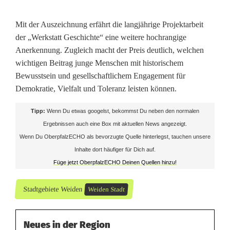
y
Mit der Auszeichnung erfährt die langjährige Projektarbeit
e
der „Werkstatt Geschichte“ eine weitere hochrangige
Anerkennung. Zugleich macht der Preis deutlich, welchen
r
wichtigen Beitrag junge Menschen mit historischem
i
Bewusstsein und gesellschaftlichem Engagement für
Demokratie, Vielfalt und Toleranz leisten können.
s
c
Tipp:
Wenn Du etwas googelst, bekommst Du neben den normalen
Ergebnissen auch eine Box mit aktuellen News angezeigt.
h
Wenn Du OberpfalzECHO als bevorzugte Quelle hinterlegst, tauchen unsere
e
Inhalte dort häufiger für Dich auf.
Füge jetzt OberpfalzECHO Deinen Quellen hinzu!
n
L
Stadtgebiete Weiden
Weiden Stadt
i
Neues in der Region
o