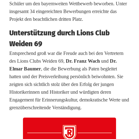
e
Schüler um den bayernweiten Wettbewerb beworben. Unter
insgesamt 34 eingereichten Bewerbungen erreichte das
w
Projekt den beachtlichen dritten Platz.
i
Unterstützung durch Lions Club
n
Weiden 69
n
Entsprechend groß war die Freude auch bei den Vertretern
des Lions Clubs Weiden 69,
Dr. Franz Wach
und
Dr.
t
Elmar Baumer
, die die Bewerbung als Paten begleitet
d
hatten und der Preisverleihung persönlich beiwohnten. Sie
zeigten sich sichtlich stolz über den Erfolg der jungen
r
Historikerinnen und Historiker und würdigten deren
i
Engagement für Erinnerungskultur, demokratische Werte und
grenzüberschreitende Verständigung.
t
t
e