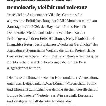
Demokratie, Vielfalt und Toleranz
s
Im festlichen Ambiente der Villa des Centrums für
t
angewandte Politikforschung der LMU München wurde am
i
Samstag, 4. Juli 2026, der Bayerische Lions-Preis für
Demokratie, Vielfalt und Toleranz verliehen. Zu den
n
Preisträgern gehörten
Felix Hüttinger
,
Nelly Pisulski
und
u
Franziska Peter
, des Pluskurses „Werkstatt Geschichte“ des
Augustinus-Gymnasiums Weiden, die für ihr Projekt „Eine
s
Grenze in den Köpfen: Vom ‚Ostmark‘-Bewusstsein zu guter
-
Nachbarschaft“ mit dem hervorragenden dritten Preis
ausgezeichnet wurden.
G
Die Preisverleihung bildete den Höhepunkt der Veranstaltung
y
unter dem Leitgedanken „Was können Wissenschaft, Politik
m
und Ehrenamt zum Erhalt der demokratischen Gesellschaft in
Europa beitragen?“ Vertreter aus Wissenschaft, Europarat
n
und Zivilgesellschaft diskutierten dabei die