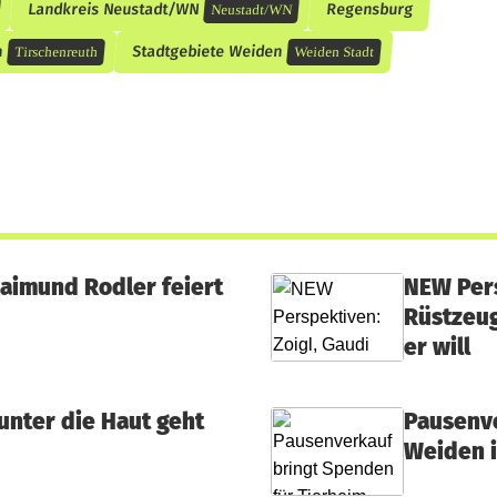
Landkreis Neustadt/WN
Regensburg
Neustadt/WN
h
Stadtgebiete Weiden
Tirschenreuth
Weiden Stadt
Raimund Rodler feiert
NEW Pers
Rüstzeug
er will
unter die Haut geht
Pausenve
Weiden 