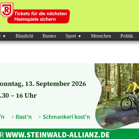
e
Blaulicht
Buntes
Sport
Menschen
Politik