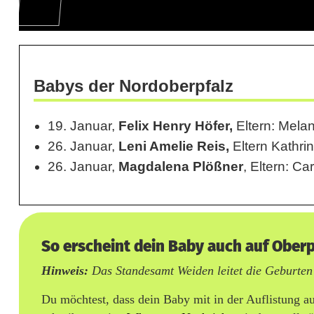
w
o
c
h
Babys der Nordoberpfalz
e
19. Januar,
Felix Henry Höfer,
Eltern: Melan
5
26. Januar,
Leni Amelie Reis,
Eltern Kathri
26. Januar,
Magdalena Plößner
, Eltern: C
So erscheint dein Baby auch auf Ober
Hinweis:
Das Standesamt Weiden leitet die Geburte
Du möchtest, dass dein Baby mit in der Auflistung a