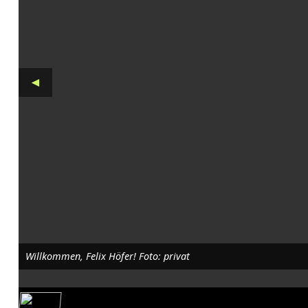
2
6
:
◄
K
a
l
e
n
d
e
Willkommen, Felix Höfer! Foto: privat
r