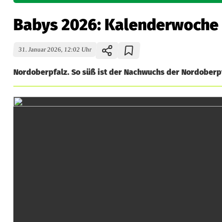
Babys 2026: Kalenderwoche
31. Januar 2026, 12:02 Uhr
Nordoberpfalz. So süß ist der Nachwuchs der Nordoberpf
B
a
b
y
s
2
0