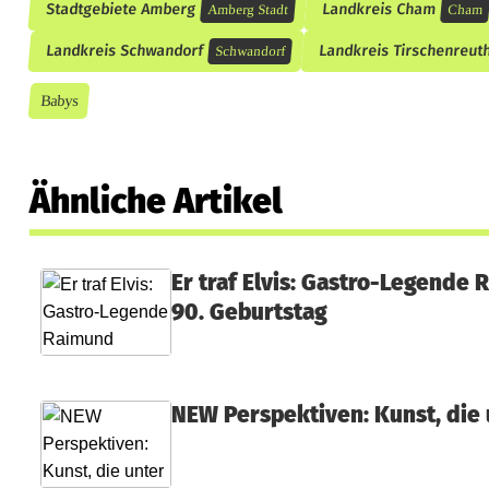
Stadtgebiete Amberg
Landkreis Cham
Amberg Stadt
Cham
Landkreis Schwandorf
Landkreis Tirschenreut
Schwandorf
Babys
Ähnliche Artikel
Er traf Elvis: Gastro-Legende 
90. Geburtstag
NEW Perspektiven: Kunst, die 