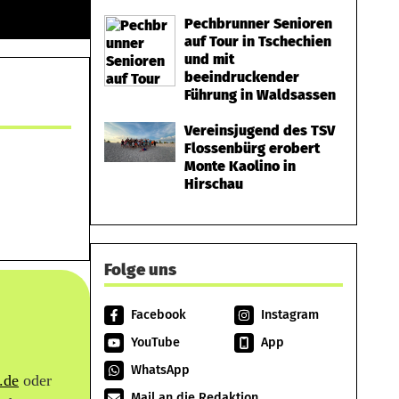
Pechbrunner Senioren
auf Tour in Tschechien
und mit
beeindruckender
Führung in Waldsassen
Vereinsjugend des TSV
Flossenbürg erobert
Monte Kaolino in
Hirschau
Folge uns
Facebook
Instagram
YouTube
App
WhatsApp
.de
oder
Mail an die Redaktion