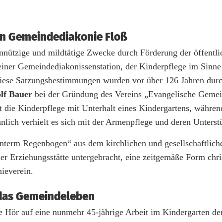
hen Gemeindediakonie Floß
innützige und mildtätige Zwecke durch Förderung der öffentli
einer Gemeindediakonissenstation, der Kinderpflege im Sinne
Diese Satzungsbestimmungen wurden vor über 126 Jahren dur
lf Bauer
bei der Gründung des Vereins „Evangelische Geme
st die Kinderpflege mit Unterhalt eines Kindergartens, währen
lich verhielt es sich mit der Armenpflege und deren Unterst
„Unterm Regenbogen“ aus dem kirchlichen und gesellschaftlic
r Erziehungsstätte untergebracht, eine zeitgemäße Form chris
nieverein.
das Gemeindeleben
e Hör auf eine nunmehr 45-jährige Arbeit im Kindergarten de