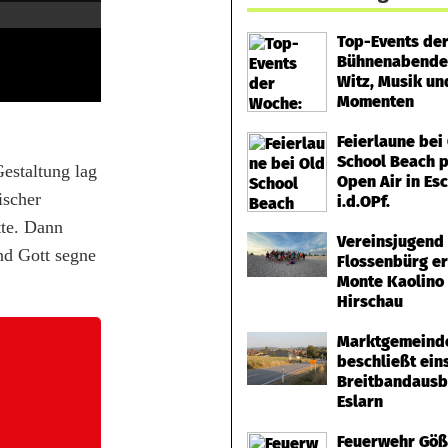
Top-Events de
Bühnenabende
Witz, Musik un
Momenten
Feierlaune bei
School Beach p
estaltung lag
Open Air in Es
ischer
i.d.OPf.
te. Dann
Vereinsjugend
nd Gott segne
Flossenbürg e
Monte Kaolino 
Hirschau
Marktgemeind
beschließt ein
Breitbandausb
Eslarn
Feuerwehr Göß