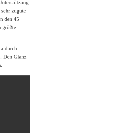
 Unterstützung
 sehr zugute
in den 45
n größte
ta durch
e. Den Glanz
n.