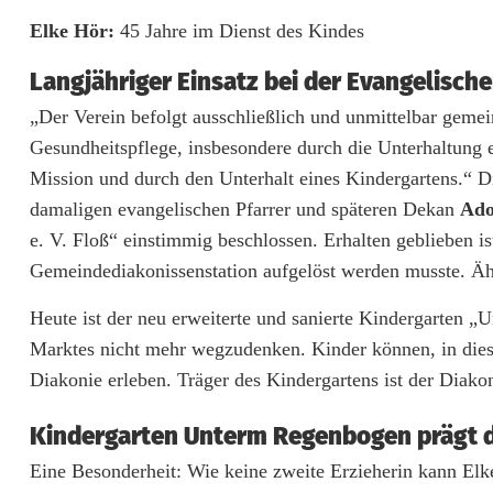
V
Elke Hör:
45 Jahre im Dienst des Kindes
e
Langjähriger Einsatz bei der Evangelisc
r
„Der Verein befolgt ausschließlich und unmittelbar geme
Gesundheitspflege, insbesondere durch die Unterhaltung 
a
Mission und durch den Unterhalt eines Kindergartens.“ 
b
damaligen evangelischen Pfarrer und späteren Dekan
Ado
s
e. V. Floß“ einstimmig beschlossen. Erhalten geblieben i
Gemeindediakonissenstation aufgelöst werden musste. Ähn
c
Heute ist der neu erweiterte und sanierte Kindergarten 
h
Marktes nicht mehr wegzudenken. Kinder können, in diese
i
Diakonie erleben. Träger des Kindergartens ist der Diako
e
Kindergarten Unterm Regenbogen prägt 
d
Eine Besonderheit: Wie keine zweite Erzieherin kann Elk