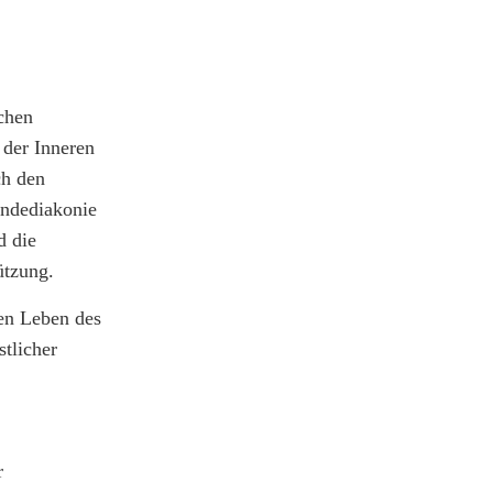
chen
 der Inneren
ch den
indediakonie
d die
ützung.
hen Leben des
tlicher
r