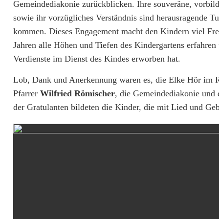
u
Gemeindediakonie zurückblicken. Ihre souveräne, vorbildli
n
sowie ihr vorzügliches Verständnis sind herausragende T
kommen. Dieses Engagement macht den Kindern viel Freude
g
Jahren alle Höhen und Tiefen des Kindergartens erfahren 
v
Verdienste im Dienst des Kindes erworben hat.
o
Lob, Dank und Anerkennung waren es, die Elke Hör im Rah
n
Pfarrer
Wilfried Römischer
, die Gemeindediakonie und 
der Gratulanten bildeten die Kinder, die mit Lied und Ge
E
l
k
e
H
ö