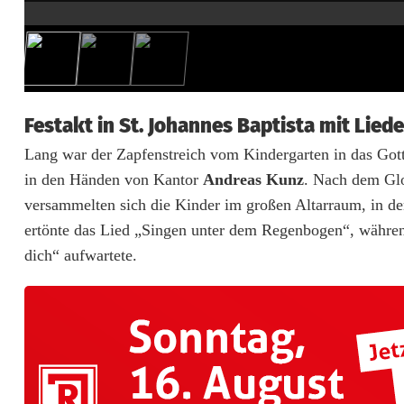
5
J
a
h
Festakt in St. Johannes Baptista mit Lied
r
Lang war der Zapfenstreich vom Kindergarten in das Gott
in den Händen von Kantor
Andreas Kunz
. Nach dem Gl
e
versammelten sich die Kinder im großen Altarraum, in 
n
ertönte das Lied „Singen unter dem Regenbogen“, währen
D
dich“ aufwartete.
i
e
n
s